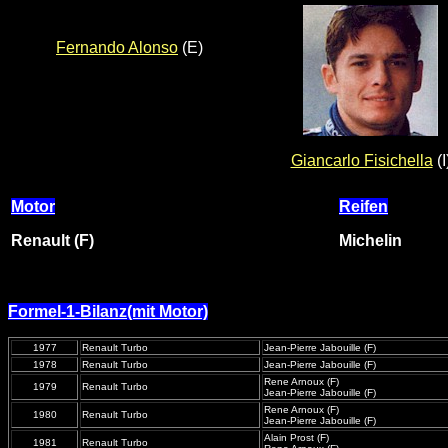
Fernando Alonso
(E)
Giancarlo Fisichella
(I
Motor
Reifen
Renault (F)
Michelin
Formel-1-Bilanz(mit Motor)
1977
Renault Turbo
Jean-Pierre Jabouille (F)
1978
Renault Turbo
Jean-Pierre Jabouille (F)
Rene Arnoux (F)
1979
Renault Turbo
Jean-Pierre Jabouille (F)
Rene Arnoux (F)
1980
Renault Turbo
Jean-Pierre Jabouille (F)
Alain Prost (F)
1981
Renault Turbo