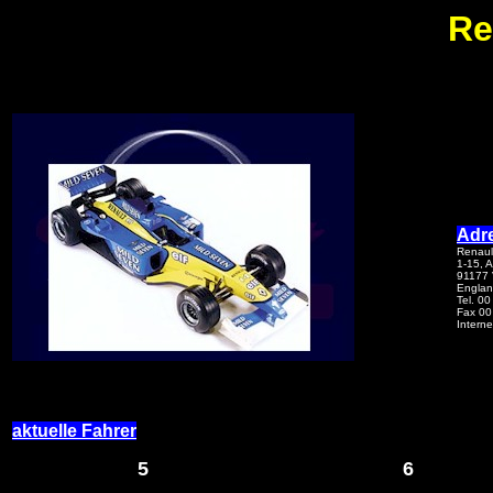
Re
Adr
Renaul
1-15, 
91177 V
Engla
Tel. 0
Fax 00
Intern
aktuelle Fahrer
5
6