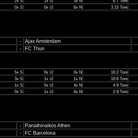
2x S
1x U
3x N
6:7 Tore
0x S
0x U
6x N
3:15 Tore
-
Ajax Amsterdam
-
FC Thun
5x S
0x U
0x N
10:2 Tore
3x S
1x U
1x N
10:6 Tore
1x S
0x U
4x N
4:9 Tore
0x S
1x U
4x N
2:9 Tore
-
Panathinaikos Athen
-
FC Barcelona