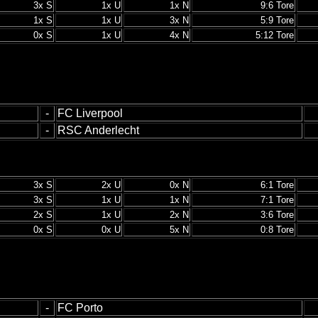
3x S
1x U
1x N
9:6 Tore
1x S
1x U
3x N
5:9 Tore
0x S
1x U
4x N
5:12 Tore
-
FC Liverpool
-
RSC Anderlecht
3x S
2x U
0x N
6:1 Tore
3x S
1x U
1x N
7:1 Tore
2x S
1x U
2x N
3:6 Tore
0x S
0x U
5x N
0:8 Tore
-
FC Porto