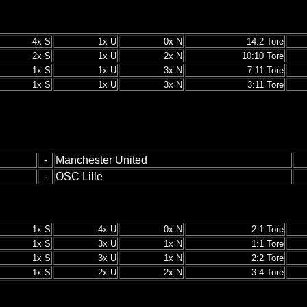
4x S
1x U
0x N
14:2 Tore
2x S
1x U
2x N
10:10 Tore
1x S
1x U
3x N
7:11 Tore
1x S
1x U
3x N
3:11 Tore
-
Manchester United
-
OSC Lille
1x S
4x U
0x N
2:1 Tore
1x S
3x U
1x N
1:1 Tore
1x S
3x U
1x N
2:2 Tore
1x S
2x U
2x N
3:4 Tore