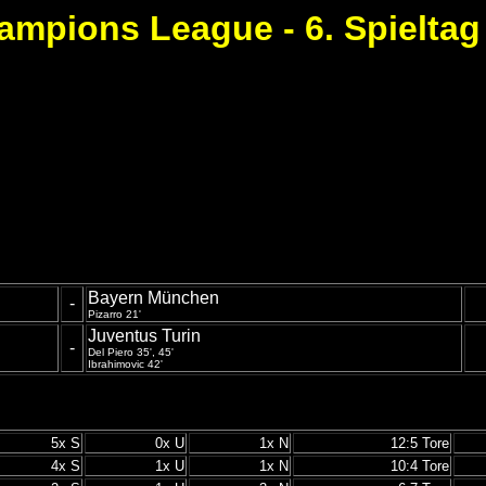
ampions League - 6. Spieltag 
Bayern München
-
Pizarro 21'
Juventus Turin
-
Del Piero 35', 45'
Ibrahimovic 42'
5x S
0x U
1x N
12:5 Tore
4x S
1x U
1x N
10:4 Tore