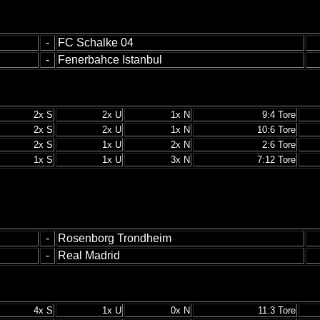
-
FC Schalke 04
-
Fenerbahce Istanbul
2x S
2x U
1x N
9:4 Tore
2x S
2x U
1x N
10:6 Tore
2x S
1x U
2x N
2:6 Tore
1x S
1x U
3x N
7:12 Tore
-
Rosenborg Trondheim
-
Real Madrid
4x S
1x U
0x N
11:3 Tore