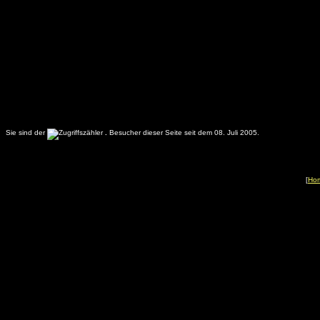
CONCACAF Copa Oro Ergebnisse Finale Final
Sie sind der
.
Besucher dieser Seite seit dem 08. Juli 2005.
[
Ho