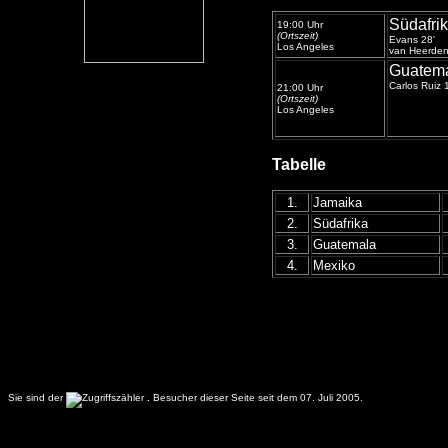
Südafri
19:00 Uhr
(Ortszeit)
Evans 28'
Los Angeles
van Heerden
Guatem
Carlos Ruiz 1
21:00 Uhr
(Ortszeit)
Los Angeles
Tabelle
1.
Jamaika
2.
Südafrika
3.
Guatemala
4.
Mexiko
CONCACAF Copa Oro Ergebnisse Gruppenspiele
Sie sind der
.
Besucher dieser Seite seit dem 07. Juli 2005.