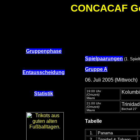
CONCACAF Gold
Gruppenphase
Spielpaarungen
(1. Spie
Gruppe A
Entausscheidung
06. Juli 2005 (Mittwoch)
19:00 Uhr
Kolumb
Statistik
(Ortszeit)
Miami
21:00 Uhr
Trinida
(Ortszeit)
Birchall 27'
Miami
Tabelle
1.
Panama
2.
Trinidad & Tobago