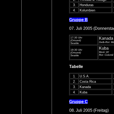
3.
Honduras
4.
Kolumbien
Gruppe B
07. Juli 2005 (Donnersta
17:30 Uhr
Kanada
(Ortszeit)
Gelb-Rot: M
Seattle
Kuba
19:30 Uhr
Moré 18'
(Ortszeit)
Rot: Colomé
Seattle
Tabelle
1.
U.S.A.
2.
Costa Rica
3.
Kanada
4.
Kuba
Gruppe C
08. Juli 2005 (Freitag)