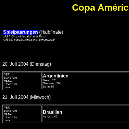
Copa América
Spielpaarungen
(Halbfinale)
*PET: Ortszeit/local time in Peru*
*MESZ: Mitteleuropäische Sommerzeit*
20. Juli 2004 (Dienstag)
PET:
Argentinien
19:45 Uhr
Tevez 32'
MESZ:
González 50'
01:45 Uhr
Sorin 80'
Lima
21. Juli 2004 (Mittwoch)
PET:
19:45 Uhr
Brasilien
MESZ:
Adriano 46'
01:45 Uhr
Lima