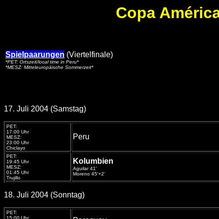
Copa América 
Spielpaarungen
(Viertelfinale)
*PET: Ortszeit/local time in Peru*
*MESZ: Mitteleuropäische Sommerzeit*
17. Juli 2004 (Samstag)
PET:
17:00 Uhr
Peru
MESZ:
23:00 Uhr
Chiclayo
PET:
Kolumbien
19:45 Uhr
MESZ:
Aguilar 41'
01:45 Uhr
Moreno 45'+2'
Trujillo
18. Juli 2004 (Sonntag)
PET:
15:00 Uhr