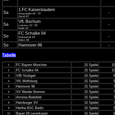
1.FC Kaiserslautern
Sa
-
Amanatidis 44', 70'
Zandi 87'
VfL Bochum
Sa
-
Lokvenc 22', 50'
Kalla 42'
FC Schalke 04
So
-
Kobiashvili 28'
Ailton 38'
So
Hannover 96
-
Tabelle
FC Bayern München
15 Spiele
1
1.
FC Schalke 04
15 Spiele
1
2.
VfB Stuttgart
15 Spiele
3.
VfL Wolfsburg
15 Spiele
4.
Hannover 96
15 Spiele
5.
SV Werder Bremen
15 Spiele
6.
Arminia Bielefeld
15 Spiele
7.
Hamburger SV
15 Spiele
8.
Hertha BSC Berlin
15 Spiele
9.
Bayer 04 Leverkusen
15 Spiele
10.