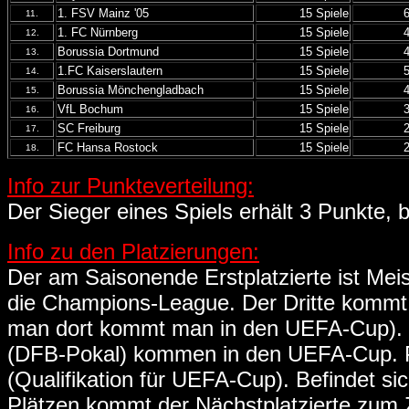
1. FSV Mainz '05
15 Spiele
11.
1. FC Nürnberg
15 Spiele
12.
Borussia Dortmund
15 Spiele
13.
1.FC Kaiserslautern
15 Spiele
14.
Borussia Mönchengladbach
15 Spiele
15.
VfL Bochum
15 Spiele
16.
SC Freiburg
15 Spiele
17.
FC Hansa Rostock
15 Spiele
18.
Info zur Punkteverteilung:
Der Sieger eines Spiels erhält 3 Punkte, b
Info zu den Platzierungen:
Der am Saisonende Erstplatzierte ist Meist
die Champions-League. Der Dritte kommt 
man dort kommt man in den UEFA-Cup). D
(DFB-Pokal) kommen in den UEFA-Cup. P
(Qualifikation für UEFA-Cup). Befindet s
Plätzen kommt der Nächstplatzierte zum Zu