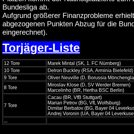
Bundesliga ab.
Aufgrund größerer Finanzprobleme erhielt
abgezogenen Punkten Abzug für die Bundes
eingerechnet).
Torjäger-Liste
12 Tore
Marek Mintal (SK, 1. FC Nürnberg)
10 Tore
Delron Buckley (RSA, Arminia Bielefeld)
9 Tore
Oliver Neuville (D, Borussia Mönchengl
Miroslav Klose (D, SV Werder Bremen)
8 Tore
Marcelinho (BR, Hertha BSC Berlin)
Cacau (BR, VfB Stuttgart)
Marian Petrov (BG, VfL Wolfsburg)
7 Tore
Dimitar Berbatov (BG, Bayer 04 Leverku
Andrej Voronin (UA, Bayer 04 Leverkuse
...