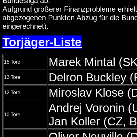
Bundesliga ab.
Aufgrund größerer Finanzprobleme erhielt
abgezogenen Punkten Abzug für die Bundes
eingerechnet).
Torjäger-Liste
Marek Mintal (SK
15 Tore
Delron Buckley (
13 Tore
Miroslav Klose 
12 Tore
Andrej Voronin (
10 Tore
Jan Koller (CZ, 
Oliver Neuville 