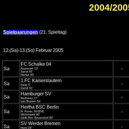
2004/2005
Spielpaarungen
(21. Spieltag)
12.(Sa)-13.(So) Februar 2005
FC Schalke 04
Sa
-
Asamoah 13'
Sand 35'
Hanke 85'
1.FC Kaiserslautern
Sa
-
Seitz 5'
Zandi 51'
Hamburger SV
Sa
-
Barbarez 17'
van Buyten 54'
Hertha BSC Berlin
Sa
-
N. Kovac 30'(EM)
Wichniarek 90'
Gelb-Rot: Neuendorf 80'
SV Werder Bremen
Sa
-
Hunt 29'