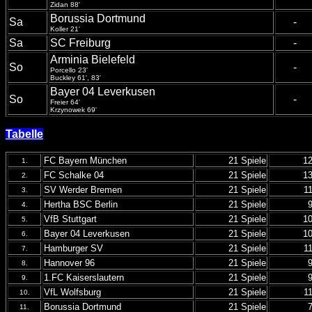
Zidan 88'
Borussia Dortmund
Sa
-
Koller 21'
Sa
SC Freiburg
-
Arminia Bielefeld
So
-
Porcello 23'
Buckley 61', 83'
Bayer 04 Leverkusen
So
-
Freier 64'
Krzynowek 69'
Tabelle
FC Bayern München
21 Spiele
1
1.
FC Schalke 04
21 Spiele
1
2.
SV Werder Bremen
21 Spiele
1
3.
Hertha BSC Berlin
21 Spiele
4.
VfB Stuttgart
21 Spiele
1
5.
Bayer 04 Leverkusen
21 Spiele
1
6.
Hamburger SV
21 Spiele
1
7.
Hannover 96
21 Spiele
8.
1.FC Kaiserslautern
21 Spiele
9.
VfL Wolfsburg
21 Spiele
1
10.
Borussia Dortmund
21 Spiele
11.