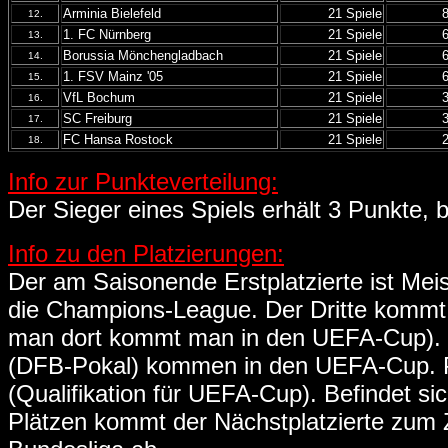
Arminia Bielefeld
21 Spiele
12.
1. FC Nürnberg
21 Spiele
13.
Borussia Mönchengladbach
21 Spiele
14.
1. FSV Mainz '05
21 Spiele
15.
VfL Bochum
21 Spiele
16.
SC Freiburg
21 Spiele
17.
FC Hansa Rostock
21 Spiele
18.
Info zur Punkteverteilung:
Der Sieger eines Spiels erhält 3 Punkte, b
Info zu den Platzierungen:
Der am Saisonende Erstplatzierte ist Meist
die Champions-League. Der Dritte kommt 
man dort kommt man in den UEFA-Cup). D
(DFB-Pokal) kommen in den UEFA-Cup. P
(Qualifikation für UEFA-Cup). Befindet s
Plätzen kommt der Nächstplatzierte zum Zu