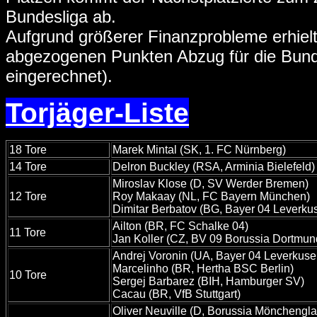
Bundesliga ab.
Aufgrund größerer Finanzprobleme erhielt
abgezogenen Punkten Abzug für die Bundes
eingerechnet).
Torjäger-Liste
18 Tore
Marek Mintal (SK, 1. FC Nürnberg)
14 Tore
Delron Buckley (RSA, Arminia Bielefeld)
Miroslav Klose (D, SV Werder Bremen)
12 Tore
Roy Makaay (NL, FC Bayern München)
Dimitar Berbatov (BG, Bayer 04 Leverku
Ailton (BR, FC Schalke 04)
11 Tore
Jan Koller (CZ, BV 09 Borussia Dortmun
Andrej Voronin (UA, Bayer 04 Leverkuse
Marcelinho (BR, Hertha BSC Berlin)
10 Tore
Sergej Barbarez (BIH, Hamburger SV)
Cacau (BR, VfB Stuttgart)
Oliver Neuville (D, Borussia Mönchengl