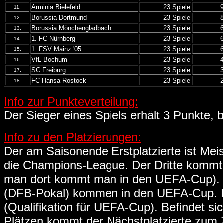
Arminia Bielefeld
23 Spiele
11.
Borussia Dortmund
23 Spiele
12.
Borussia Mönchengladbach
23 Spiele
13.
1. FC Nürnberg
23 Spiele
14.
1. FSV Mainz '05
23 Spiele
15.
VfL Bochum
23 Spiele
16.
SC Freiburg
23 Spiele
17.
FC Hansa Rostock
23 Spiele
18.
Info zur Punkteverteilung:
Der Sieger eines Spiels erhält 3 Punkte, b
Info zu den Platzierungen:
Der am Saisonende Erstplatzierte ist Meist
die Champions-League. Der Dritte kommt 
man dort kommt man in den UEFA-Cup). D
(DFB-Pokal) kommen in den UEFA-Cup. P
(Qualifikation für UEFA-Cup). Befindet s
Plätzen kommt der Nächstplatzierte zum Zu