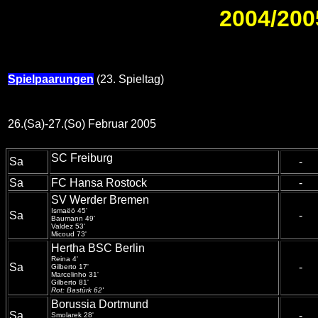
2004/2005
Spielpaarungen
(23. Spieltag)
26.(Sa)-27.(So) Februar 2005
SC Freiburg
Sa
-
Sa
FC Hansa Rostock
-
SV Werder Bremen
Ismaëö 45'
Sa
-
Baumann 49'
Valdez 53'
Micoud 73'
Hertha BSC Berlin
Reina 4'
Sa
-
Gilberto 17'
Marcelinho 31'
Gilberto 81'
Rot: Bastürk 62'
Borussia Dortmund
Sa
-
Smolarek 28'