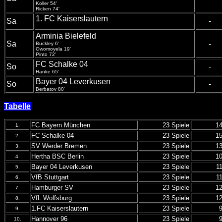
Koller 54'
Ricken 74'
1. FC Kaiserslautern
Sa
-
Arminia Bielefeld
Sa
-
Buckley 6'
Owomoyela 19'
Pinto 72'
FC Schalke 04
So
-
Hanke 65'
Bayer 04 Leverkusen
So
-
Berbatov 80'
Tabelle
FC Bayern München
23 Spiele
1
1.
FC Schalke 04
23 Spiele
1
2.
SV Werder Bremen
23 Spiele
1
3.
Hertha BSC Berlin
23 Spiele
1
4.
Bayer 04 Leverkusen
23 Spiele
1
5.
VfB Stuttgart
23 Spiele
1
6.
Hamburger SV
23 Spiele
1
7.
VfL Wolfsburg
23 Spiele
1
8.
1.FC Kaiserslautern
23 Spiele
9.
Hannover 96
23 Spiele
10.