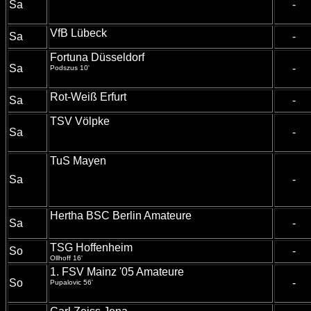
Sa
-
VfB Lübeck
Sa
-
Fortuna Düsseldorf
Sa
-
Podszus 10'
Rot-Weiß Erfurt
Sa
-
TSV Völpke
Sa
-
TuS Mayen
Sa
-
Hertha BSC Berlin Amateure
Sa
-
TSG Hoffenheim
So
-
Ollhoff 16'
1. FSV Mainz '05 Amateure
So
-
Pupalovic 56'