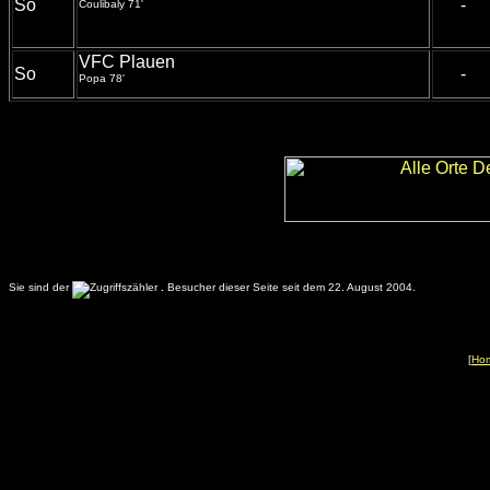
So
-
Coulibaly 71'
VFC Plauen
So
-
Popa 78'
Sie sind der
.
Besucher dieser Seite seit dem 22. August 2004.
[
Ho