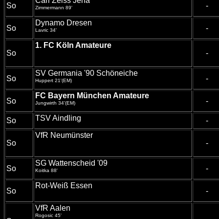
Carl Zeiss Jena
So
-
Zimmermann 89'
Dynamo Dresen
So
-
Lavric 34'
1. FC Köln Amateure
So
-
SV Germania '90 Schöneiche
So
-
Huppert 21'(EM)
FC Bayern München Amateure
So
-
Jungwirth 34'(EM)
TSV Aindling
So
-
VfR Neumünster
So
-
SG Wattenscheid '09
So
-
Koitka 88'
Rot-Weiß Essen
So
-
VfR Aalen
Rogosic 45'