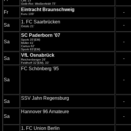
Ciric 15'
Gelb-Rot: Weißenfeldt 75'
Eintracht Braunschweig
Fr
-
Kuru 109'
1. FC Saarbrücken
Sa
-
Örtülü 21'
SC Paderborn '07
Spork 35'(EM)
Sa
-
Müller 41'
Cartus 62'
Spork 83'(EM)
VfL Osnabrück
Sa
-
Reichenberger 26'
Feldhoff 32'(EM), 33'
FC Schönberg '95
Sa
-
SSV Jahn Regensburg
Sa
-
Hannover 96 Amateure
Sa
-
1. FC Union Berlin