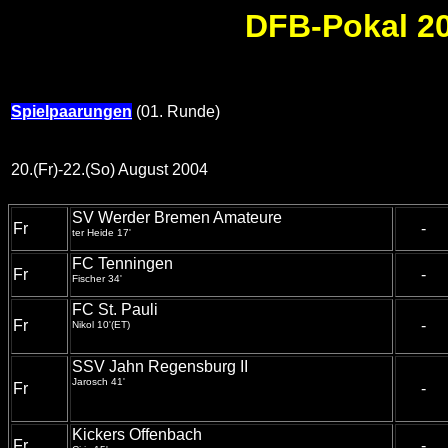
DFB-Pokal 20
Spielpaarungen
(01. Runde)
20.(Fr)-22.(So) August 2004
SV Werder Bremen Amateure
Fr
-
ter Heide 17'
FC Tenningen
Fr
-
Fischer 34'
FC St. Pauli
Fr
-
Nikol 10'(ET)
SSV Jahn Regensburg II
Jarosch 41'
Fr
-
Kickers Offenbach
Fr
-