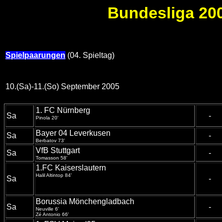
Bundesliga 200
Spielpaarungen
(04. Spieltag)
10.(Sa)-11.(So) September 2005
1. FC Nürnberg
Sa
-
Pinola 20'
Bayer 04 Leverkusen
Sa
-
Berbatov 73'
VfB Stuttgart
Sa
-
Tomasson 58'
1.FC Kaiserslautern
Halil Altintop 84'
Sa
-
Borussia Mönchengladbach
Sa
-
Neuville 6'
Zé Antonio 66'