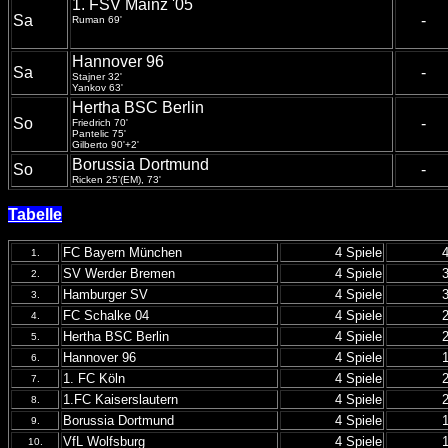
1. FSV Mainz '05
Sa
-
Ruman 69'
Hannover 96
Sa
-
Stajner 32'
Yankov 63'
Hertha BSC Berlin
So
-
Friedrich 70'
Pantelic 75'
Gilberto 90'+2'
Borussia Dortmund
So
-
Ricken 25'(EM), 73'
Tabelle
FC Bayern München
4 Spiele
1.
SV Werder Bremen
4 Spiele
2.
Hamburger SV
4 Spiele
3.
FC Schalke 04
4 Spiele
4.
Hertha BSC Berlin
4 Spiele
5.
Hannover 96
4 Spiele
6.
1. FC Köln
4 Spiele
7.
1.FC Kaiserslautern
4 Spiele
8.
Borussia Dortmund
4 Spiele
9.
VfL Wolfsburg
4 Spiele
10.