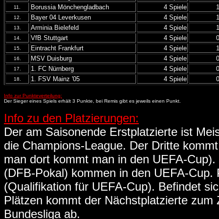
Borussia Mönchengladbach
4 Spiele
11.
Bayer 04 Leverkusen
4 Spiele
12.
Arminia Bielefeld
4 Spiele
13.
VfB Stuttgart
4 Spiele
14.
Eintracht Frankfurt
4 Spiele
15.
MSV Duisburg
4 Spiele
16.
1. FC Nürnberg
4 Spiele
17.
1. FSV Mainz '05
4 Spiele
18.
Info zur Punkteverteilung:
Der Sieger eines Spiels erhält 3 Punkte, bei Remis gibt es jeweils einen Punkt.
Info zu den Platzierungen:
Der am Saisonende Erstplatzierte ist Meist
die Champions-League. Der Dritte kommt 
man dort kommt man in den UEFA-Cup). D
(DFB-Pokal) kommen in den UEFA-Cup. P
(Qualifikation für UEFA-Cup). Befindet s
Plätzen kommt der Nächstplatzierte zum Zu
Bundesliga ab.