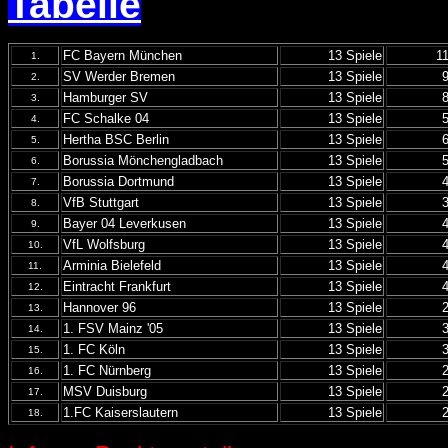
Tabelle
FC Bayern München
13 Spiele
1
1.
SV Werder Bremen
13 Spiele
2.
Hamburger SV
13 Spiele
3.
FC Schalke 04
13 Spiele
4.
Hertha BSC Berlin
13 Spiele
5.
Borussia Mönchengladbach
13 Spiele
6.
Borussia Dortmund
13 Spiele
7.
VfB Stuttgart
13 Spiele
8.
Bayer 04 Leverkusen
13 Spiele
9.
VfL Wolfsburg
13 Spiele
10.
Arminia Bielefeld
13 Spiele
11.
Eintracht Frankfurt
13 Spiele
12.
Hannover 96
13 Spiele
13.
1. FSV Mainz '05
13 Spiele
14.
1. FC Köln
13 Spiele
15.
1. FC Nürnberg
13 Spiele
16.
MSV Duisburg
13 Spiele
17.
1.FC Kaiserslautern
13 Spiele
18.