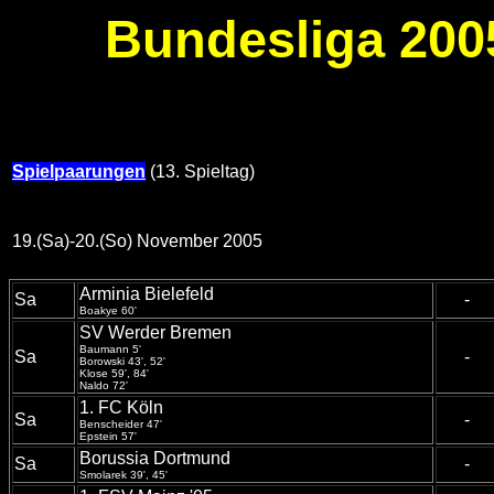
Bundesliga 2005
Spielpaarungen
(13. Spieltag)
19.(Sa)-20.(So) November 2005
Arminia Bielefeld
Sa
-
Boakye 60'
SV Werder Bremen
Baumann 5'
Sa
-
Borowski 43', 52'
Klose 59', 84'
Naldo 72'
1. FC Köln
Sa
-
Benscheider 47'
Epstein 57'
Borussia Dortmund
Sa
-
Smolarek 39', 45'