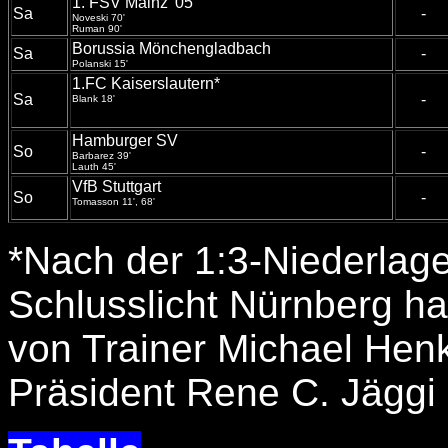
1. FSV Mainz '05
Sa
-
Noveski 70'
Ruman 90'
Borussia Mönchengladbach
Sa
-
Polanski 15'
1.FC Kaiserslautern*
Sa
-
Blank 18'
Hamburger SV
So
-
Barbarez 39'
Lauth 45'
VfB Stuttgart
So
-
Tomasson 11', 68'
*Nach der 1:3-Niederlag
Schlusslicht Nürnberg ha
von Trainer Michael Henk
Präsident Rene C. Jäggi 