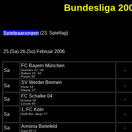
Bundesliga 200
Spielpaarungen
(23. Spieltag)
25.(Sa)-26.(So) Februar 2006
FC Bayern München
Sa
-
Guerrero 21', 42'
Ballack 33', 62'
Pizarro 85'
SV Werder Bremen
Sa
-
Klose 16'
Klasnic 27'
FC Schalke 04
Sa
-
Kuranyi 58'
Lincoln 65'
1. FC Köln
Sa
-
Gelb-Rot: Alpay 77'
Arminia Bielefeld
Sa
-
Kauf 45'+1'