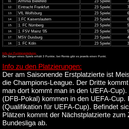
Arminia Bielefeld
23 Spiele
11.
Eintracht Frankfurt
23 Spiele
12.
VfL Wolfsburg
23 Spiele
13.
1.FC Kaiserslautern
23 Spiele
14.
1. FC Nürnberg
23 Spiele
15.
1. FSV Mainz '05
23 Spiele
16.
MSV Duisburg
23 Spiele
17.
1. FC Köln
23 Spiele
18.
Info zur Punkteverteilung:
Der Sieger eines Spiels erhält 3 Punkte, bei Remis gibt es jeweils einen Punkt.
Info zu den Platzierungen:
Der am Saisonende Erstplatzierte ist Meist
die Champions-League. Der Dritte kommt 
man dort kommt man in den UEFA-Cup). D
(DFB-Pokal) kommen in den UEFA-Cup. P
(Qualifikation für UEFA-Cup). Befindet s
Plätzen kommt der Nächstplatzierte zum Zu
Bundesliga ab.