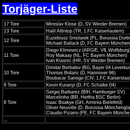
Torjäger-Liste
17 Tore
Miroslav Klose (D, SV Werder Bremen)
13 Tore
Halil Altintop (TR, 1.FC Kaiserlautern)
Euzebiusz Smolarek (PL, Borussia Dort
12 Tore
Michael Ballack (D, FC Bayern München
Diego Klimowicz (ARG/E, VfL Wolfsburg
11 Tore
Roy Makaay (NL, FC Bayern München)
Ivan Klasnic (HR, SV Werder Bremen)
Dimitar Berbatov (BG, Bayer 04 Leverku
10 Tore
Thomas Brdaric (D, Hannover 96)
Boubacar Sanogo (CIV, 1.FC Kaiserslaut
9 Tore
Kevin Kuranyi (D, FC Schalke 04)
Sergej Barbarez (BIH, Hamburger SV)
Marcelinho (BR, Hertha BSC Berlin)
8 Tore
Isaac Boakye (GH, Arminia Bielefeld)
Oliver Neuville (D, Borussia Mönchengl
Claudio Pizarro (PE, FC Bayern Münche
...