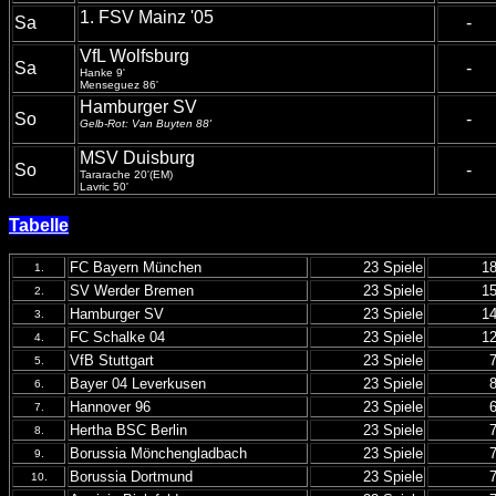
1. FSV Mainz '05
Sa
-
VfL Wolfsburg
Sa
-
Hanke 9'
Menseguez 86'
Hamburger SV
So
-
Gelb-Rot: Van Buyten 88'
MSV Duisburg
So
-
Tararache 20'(EM)
Lavric 50'
Tabelle
FC Bayern München
23 Spiele
1
1.
SV Werder Bremen
23 Spiele
1
2.
Hamburger SV
23 Spiele
1
3.
FC Schalke 04
23 Spiele
1
4.
VfB Stuttgart
23 Spiele
5.
Bayer 04 Leverkusen
23 Spiele
6.
Hannover 96
23 Spiele
7.
Hertha BSC Berlin
23 Spiele
8.
Borussia Mönchengladbach
23 Spiele
9.
Borussia Dortmund
23 Spiele
10.