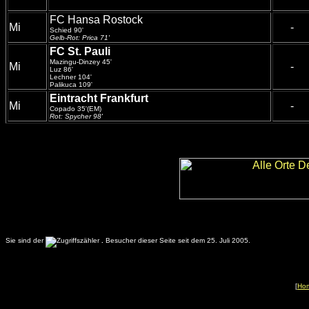
FC Hansa Rostock
Mi
-
Schied 90'
Gelb-Rot: Prica 71'
FC St. Pauli
Mazingu-Dinzey 45'
Mi
-
Luz 86'
Lechner 104'
Palikuca 109'
Eintracht Frankfurt
Mi
-
Copado 35'(EM)
Rot: Spycher 98'
Sie sind der
.
Besucher dieser Seite seit dem 25. Juli 2005.
[
Ho