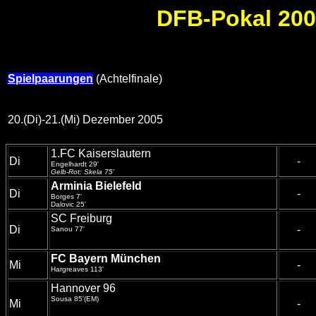
DFB-Pokal 2005
Spielpaarungen
(Achtelfinale)
20.(Di)-21.(Mi) Dezember 2005
1.FC Kaiserslautern
Di
-
Engelhardt 29'
Gelb-Rot: Skela 75'
Arminia Bielefeld
Di
-
Borges 7'
Dalovic 25'
SC Freiburg
Di
-
Sanou 77'
FC Bayern München
Mi
-
Hargreaves 113'
Hannover 96
Sousa 85'(EM)
Mi
-