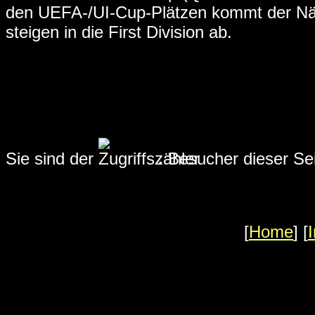
den UEFA-/UI-Cup-Plätzen kommt der Näch
steigen in die First Division ab.
Sie sind der
.
Besucher dieser Sei
[
Home
] [