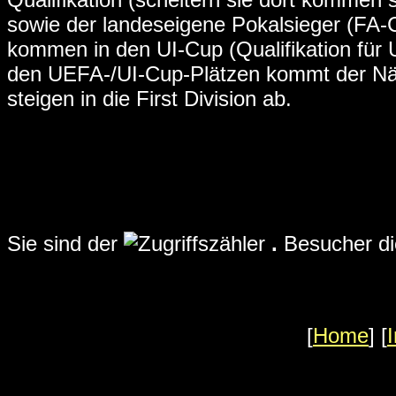
sowie der landeseigene Pokalsieger (FA
kommen in den UI-Cup (Qualifikation für 
den UEFA-/UI-Cup-Plätzen kommt der Näch
steigen in die First Division ab.
Sie sind der
.
Besucher di
[
Home
] [