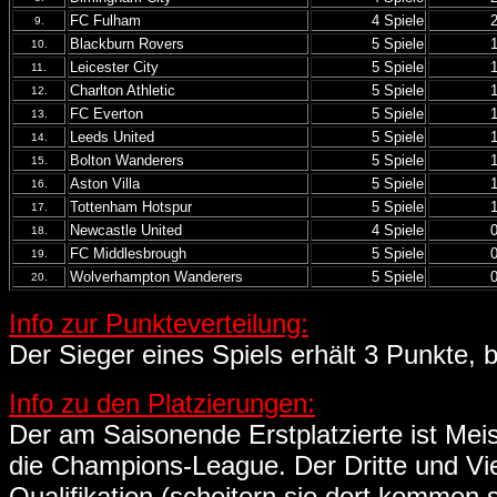
FC Fulham
4
Spiele
9.
Blackburn Rovers
5
Spiele
10.
Leicester City
5
Spiele
11.
Charlton Athletic
5
Spiele
12.
FC Everton
5
Spiele
13.
Leeds United
5
Spiele
14.
Bolton Wanderers
5
Spiele
15.
Aston Villa
5
Spiele
16.
Tottenham Hotspur
5
Spiele
17.
Newcastle United
4
Spiele
18.
FC Middlesbrough
5
Spiele
19.
Wolverhampton Wanderers
5
Spiele
20.
Info zur Punkteverteilung:
Der Sieger eines Spiels erhält 3 Punkte, b
Info zu den Platzierungen:
Der am Saisonende Erstplatzierte ist Meist
die Champions-League. Der Dritte und V
Qualifikation (scheitern sie dort kommen