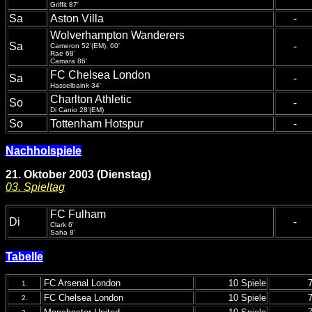
Griffit 87'
Sa
Aston Villa
-
Wolverhampton Wanderers
Sa
-
Cameron 52'(EM), 60'
Rae 68'
Camara 86'
FC Chelsea London
Sa
-
Hasselbaink 34'
Charlton Athletic
So
-
Di Canio 28'(EM)
So
Tottenham Hotspur
-
Nachholspiele
21. Oktober 2003 (Dienstag)
03. Spieltag
FC Fulham
Di
-
Clark 6'
Saha 8'
Tabelle
FC Arsenal London
10 Spiele
1.
FC Chelsea London
10 Spiele
2.