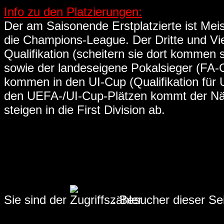
Info zu den Platzierungen:
Der am Saisonende Erstplatzierte ist Meist
die Champions-League. Der Dritte und V
Qualifikation (scheitern sie dort kommen
sowie der landeseigene Pokalsieger (FA
kommen in den UI-Cup (Qualifikation für 
den UEFA-/UI-Cup-Plätzen kommt der Näch
steigen in die First Division ab.
Sie sind der
.
Besucher dieser Sei