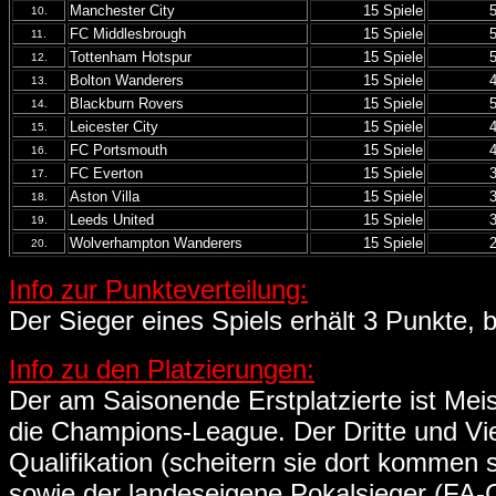
Manchester City
15 Spiele
10.
FC Middlesbrough
15 Spiele
11.
Tottenham Hotspur
15 Spiele
12.
Bolton Wanderers
15 Spiele
13.
Blackburn Rovers
15 Spiele
14.
Leicester City
15 Spiele
15.
FC Portsmouth
15 Spiele
16.
FC Everton
15 Spiele
17.
Aston Villa
15 Spiele
18.
Leeds United
15 Spiele
19.
Wolverhampton Wanderers
15 Spiele
20.
Info zur Punkteverteilung:
Der Sieger eines Spiels erhält 3 Punkte, b
Info zu den Platzierungen:
Der am Saisonende Erstplatzierte ist Meist
die Champions-League. Der Dritte und V
Qualifikation (scheitern sie dort kommen
sowie der landeseigene Pokalsieger (FA