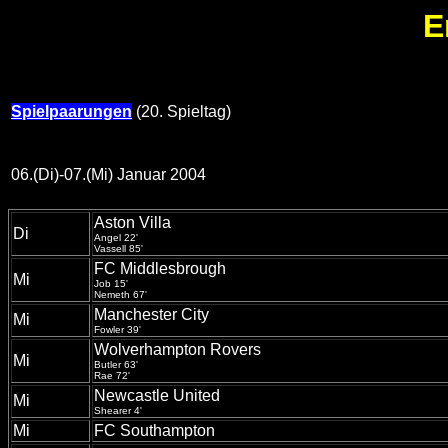
E
Spielpaarungen
(20. Spieltag)
06.(Di)-07.(Mi) Januar 2004
Aston Villa
Di
Angel 22'
Vassell 85'
FC Middlesbrough
Mi
Job 15'
Nemeth 67'
Manchester City
Mi
Fowler 39'
Wolverhampton Rovers
Mi
Butler 63'
Rae 72'
Newcastle United
Mi
Shearer 4'
Mi
FC Southampton