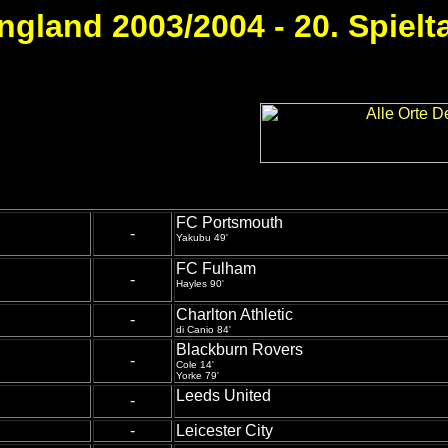
ngland 2003/2004 - 20. Spielt
FC Portsmouth
-
Yakubu 49'
FC Fulham
-
Hayles 90'
Charlton Athletic
-
di Canio 84'
Blackburn Rovers
-
Cole 14'
Yorke 79'
Leeds United
-
-
Leicester City