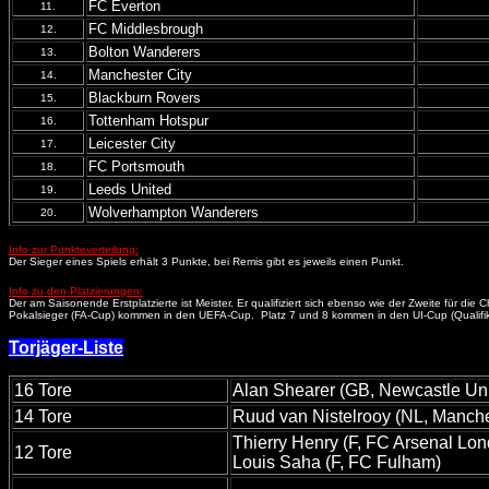
FC Everton
11.
FC Middlesbrough
12.
Bolton Wanderers
13.
Manchester City
14.
Blackburn Rovers
15.
Tottenham Hotspur
16.
Leicester City
17.
FC Portsmouth
18.
Leeds United
19.
Wolverhampton Wanderers
20.
Info zur Punkteverteilung:
Der Sieger eines Spiels erhält 3 Punkte, bei Remis gibt es jeweils einen Punkt.
Info zu den Platzierungen:
Der am Saisonende Erstplatzierte ist Meister. Er qualifiziert sich ebenso wie der Zweite für 
Pokalsieger (FA-Cup) kommen in den UEFA-Cup. Platz 7 und 8 kommen in den UI-Cup (Qualifikatio
Torjäger-Liste
16 Tore
Alan Shearer (GB, Newcastle Uni
14 Tore
Ruud van Nistelrooy (NL, Manche
Thierry Henry (F, FC Arsenal Lo
12 Tore
Louis Saha (F, FC Fulham)
...