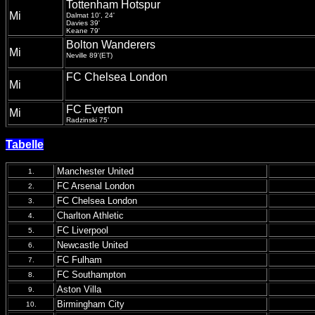
Tottenham Hotspur
Mi
Dalmat 10', 24'
Davies 39'
Keane 79'
Bolton Wanderers
Mi
Neville 89'(ET)
FC Chelsea London
Mi
FC Everton
Mi
Radzinski 75'
Tabelle
Manchester United
1.
FC Arsenal London
2.
FC Chelsea London
3.
Charlton Athletic
4.
FC Liverpool
5.
Newcastle United
6.
FC Fulham
7.
FC Southampton
8.
Aston Villa
9.
Birmingham City
10.