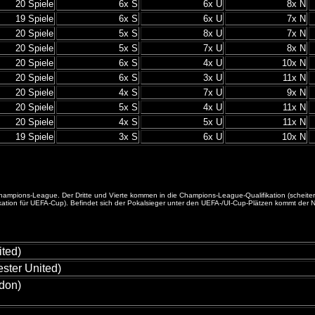
20 Spiele
6x S
6x U
8x N
19 Spiele
6x S
6x U
7x N
20 Spiele
5x S
8x U
7x N
20 Spiele
5x S
7x U
8x N
20 Spiele
6x S
4x U
10x N
20 Spiele
6x S
3x U
11x N
20 Spiele
4x S
7x U
9x N
20 Spiele
5x S
4x U
11x N
20 Spiele
4x S
5x U
11x N
19 Spiele
3x S
6x U
10x N
die Champions-League. Der Dritte und Vierte kommen in die Champions-League-Qualifikation (sche
n für UEFA-Cup). Befindet sich der Pokalsieger unter den UEFA-/UI-Cup-Plätzen kommt der Nächst
ted)
ster United)
ndon)