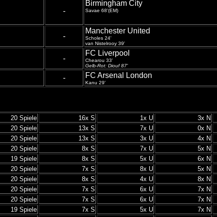
Birmingham City
-
Savae 68'(EM)
Manchester United
-
Scholes 24'
van Nistelrooy 39'
FC Liverpool
-
Chearou 33'
Gelb-R
ot: Diouf 87'
FC Arsenal London
-
Kanu 29'
20 Spiele
16x S
1x U
3x N
20 Spiele
13x S
7x U
0x N
20 Spiele
13x S
3x U
4x N
20 Spiele
8x S
7x U
5x N
19 Spiele
8x S
5x U
6x N
20 Spiele
7x S
8x U
5x N
20 Spiele
8x S
4x U
8x N
20 Spiele
7x S
6x U
7x N
20 Spiele
7x S
6x U
7x N
19 Spiele
7x S
5x U
7x N