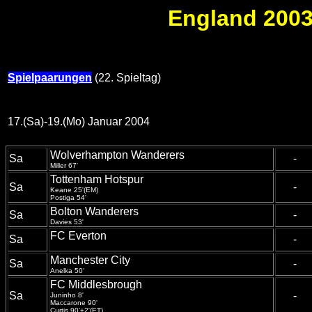
England 2003/
Spielpaarungen
(22. Spieltag)
17.(Sa)-19.(Mo) Januar 2004
Wolverhampton Wanderers
Sa
-
Miller 67'
Tottenham Hotspur
Sa
-
Keane 25'(EM)
Postiga 54'
Bolton Wanderers
Sa
-
Davies 53'
FC Everton
Sa
-
Manchester City
Sa
-
Anelka 50'
FC Middlesbrough
Sa
-
Juninho 8'
Maccarone 90'
Curtis 90'+2'(ET)