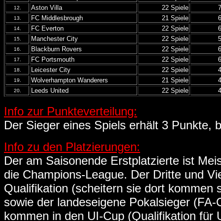
Aston Villa
22 Spiele
12.
FC Middlesbrough
21 Spiele
13.
FC Everton
22 Spiele
14.
Manchester City
22 Spiele
15.
Blackburn Rovers
22 Spiele
16.
FC Portsmouth
22 Spiele
17.
Leicester City
22 Spiele
18.
Wolverhampton Wanderers
21 Spiele
19.
Leeds United
22 Spiele
20.
Info zur Punkteverteilung:
Der Sieger eines Spiels erhält 3 Punkte, b
Info zu den Platzierungen:
Der am Saisonende Erstplatzierte ist Meist
die Champions-League. Der Dritte und V
Qualifikation (scheitern sie dort kommen
sowie der landeseigene Pokalsieger (FA
kommen in den UI-Cup (Qualifikation für 