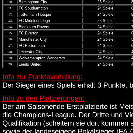
Birmingham City
23 Spiele
10.
FC Southampton
24 Spiele
11.
Tottenham Hotspur
24 Spiele
12.
FC Middlesbrough
23 Spiele
13.
Blackburn Rovers
24 Spiele
14.
FC Everton
24 Spiele
15.
Manchester City
24 Spiele
16.
FC Portsmouth
24 Spiele
17.
Leicester City
24 Spiele
18.
Wolverhampton Wanderers
24 Spiele
19.
Leeds United
24 Spiele
20.
Info zur Punkteverteilung:
Der Sieger eines Spiels erhält 3 Punkte, b
Info zu den Platzierungen:
Der am Saisonende Erstplatzierte ist Meist
die Champions-League. Der Dritte und V
Qualifikation (scheitern sie dort kommen
sowie der landeseigene Pokalsieger (FA