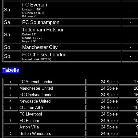
FC Everton
Sa
-
Unsworth 49'
O'Shea 65'(ET)
Kilbane 75'
Sa
FC Southampton
-
Tottenham Hotspur
Sa
-
Defoe 13'
Keane 42', 70'
Poyet 89'
So
Manchester City
-
FC Chelsea London
So
-
Hasselbaink 28'(EM)
Tabelle
FC Arsenal London
24 Spiele
1
1.
Manchester United
24 Spiele
1
2.
FC Chelsea London
24 Spiele
1
3.
Newcastle United
24 Spiele
4.
Charlton Athletic
24 Spiele
1
5.
FC Liverpool
24 Spiele
6.
FC Fulham
24 Spiele
1
7.
Aston Villa
24 Spiele
8.
Bolton Wanderers
24 Spiele
9.