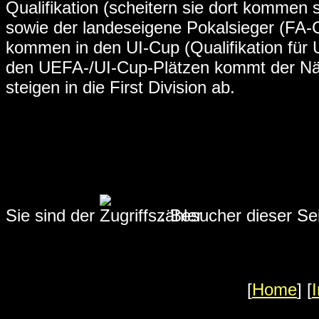
Qualifikation (scheitern sie dort kommen
sowie der landeseigene Pokalsieger (FA
kommen in den UI-Cup (Qualifikation für 
den UEFA-/UI-Cup-Plätzen kommt der Näch
steigen in die First Division ab.
Sie sind der
.
Besucher dieser Sei
[
Home
] [