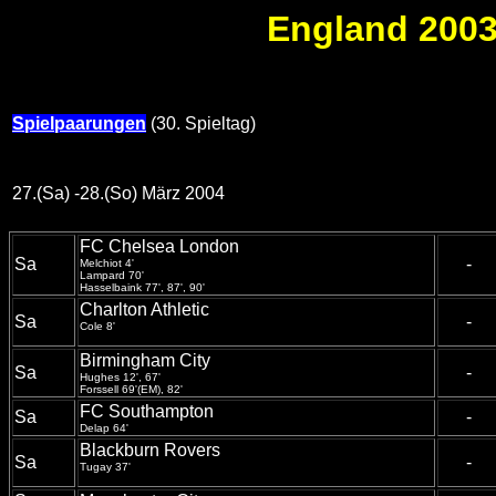
England 2003/
Spielpaarungen
(30. Spieltag)
27.(Sa) -28.(So) März 2004
FC Chelsea London
Sa
-
Melchiot 4'
Lampard 70'
Hasselbaink 77', 87', 90'
Charlton Athletic
Sa
-
Cole 8'
Birmingham City
Sa
-
Hughes 12', 67'
Forssell 69'(EM), 82'
FC Southampton
Sa
-
Delap 64'
Blackburn Rovers
Sa
-
Tugay 37'