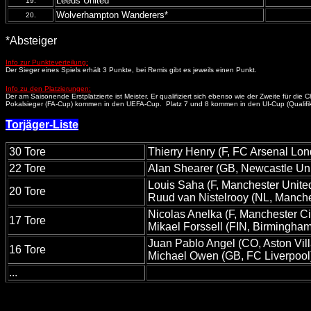
Leeds United*
19.
Wolverhampton Wanderers*
20.
*Absteiger
Info zur Punkteverteilung:
Der Sieger eines Spiels erhält 3 Punkte, bei Remis gibt es jeweils einen Punkt.
Info zu den Platzierungen:
Der am Saisonende Erstplatzierte ist Meister. Er qualifiziert sich ebenso wie der Zweite für 
Pokalsieger (FA-Cup) kommen in den UEFA-Cup. Platz 7 und 8 kommen in den UI-Cup (Qualifikatio
Torjäger-Liste
30 Tore
Thierry Henry (F, FC Arsenal Lo
22 Tore
Alan Shearer (GB, Newcastle Uni
Louis Saha (F, Manchester Unite
20 Tore
Ruud van Nistelrooy (NL, Manche
Nicolas Anelka (F, Manchester Ci
17 Tore
Mikael Forssell (FIN, Birmingham
Juan Pablo Angel (CO, Aston Vill
16 Tore
Michael Owen (GB, FC Liverpool
...