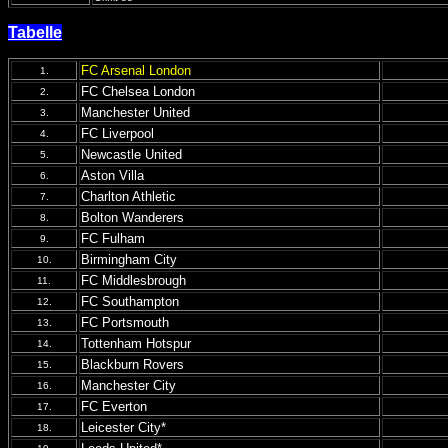
Tabelle
FC Arsenal London
1.
FC Chelsea London
2.
Manchester United
3.
FC Liverpool
4.
Newcastle United
5.
Aston Villa
6.
Charlton Athletic
7.
Bolton Wanderers
8.
FC Fulham
9.
Birmingham City
10.
FC Middlesbrough
11.
FC Southampton
12.
FC Portsmouth
13.
Tottenham Hotspur
14.
Blackburn Rovers
15.
Manchester City
16.
FC Everton
17.
Leicester City*
18.