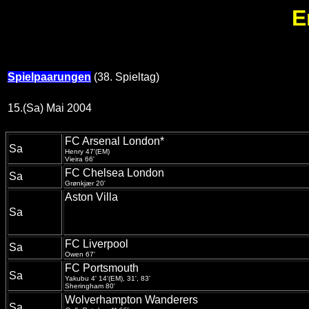
E
Spielpaarungen
(38. Spieltag)
15.(Sa) Mai 2004
FC Arsenal London*
Sa
Henry 47'(EM)
Vieira 66'
FC Chelsea London
Sa
Grønkjær 20'
Aston Villa
Sa
FC Liverpool
Sa
Owen 67'
FC Portsmouth
Sa
Yakubu 4' 14'(EM), 31', 83'
Sheringham 80'
Wolverhampton Wanderers
Sa