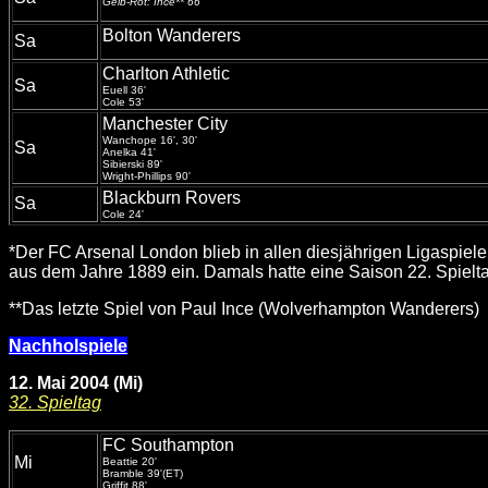
Gelb-Rot: Ince** 66'
Bolton Wanderers
Sa
Charlton Athletic
Sa
Euell 36'
Cole 53'
Manchester City
Wanchope 16', 30'
Sa
Anelka 41'
Sibierski 89'
Wright-Phillips 90'
Blackburn Rovers
Sa
Cole 24'
*Der FC Arsenal London blieb in allen diesjährigen Ligaspiel
aus dem Jahre 1889 ein. Damals hatte eine Saison 22. Spielt
**Das letzte Spiel von Paul Ince (Wolverhampton Wanderers)
Nachholspiele
12. Mai 2004 (Mi)
32. Spieltag
FC Southampton
Mi
Beattie 20'
Bramble 39'(ET)
Griffit 88'