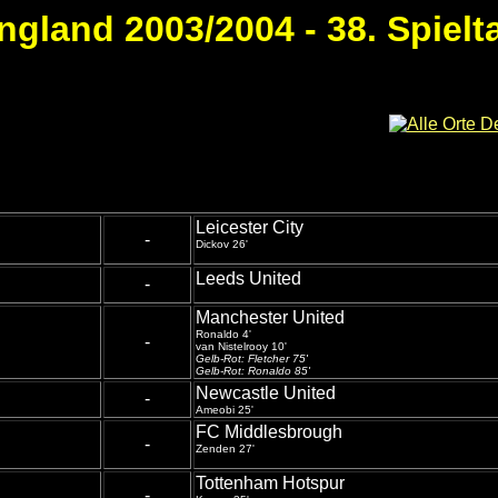
ngland 2003/2004 - 38. Spielt
Leicester City
-
Dickov 26'
Leeds United
-
Manchester United
Ronaldo 4'
-
van Nistelrooy 10'
Gelb-Rot: Fletcher 75'
Gelb-Rot: Ronaldo 85'
Newcastle United
-
Ameobi 25'
FC Middlesbrough
-
Zenden 27'
Tottenham Hotspur
-