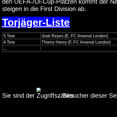
den UEFA-/UI-Cup-Plätzen kommt der Näch
steigen in die First Division ab.
Torjäger-Liste
5 Tore
José Reyes (E, FC Arsenal London)
4 Tore
Thierry Henry (F, FC Arsenal London)
...
Sie sind der
.
Besucher dieser Sei