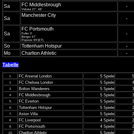
FC Middlesbrough
Sa
-
Viduka 27', 48'
Manchester City
Sa
-
FC Portsmouth
Sa
-
Fuller 3'
Berger 47'
Popovic 85'(ET)
So
Tottenham Hotspur
-
Mo
Charlton Athletic
-
Tabelle
FC Arsenal London
5 Spiele
1.
FC Chelsea London
5 Spiele
2.
Bolton Wanderers
5 Spiele
3.
FC Middlesbrough
5 Spiele
4.
FC Everton
5 Spiele
5.
Tottenham Hotspur
5 Spiele
6.
Aston Villa
5 Spiele
7.
FC Liverpool
4 Spiele
8.
FC Portsmouth
4 Spiele
9.
Charlton Athletic
5 Spiele
10.