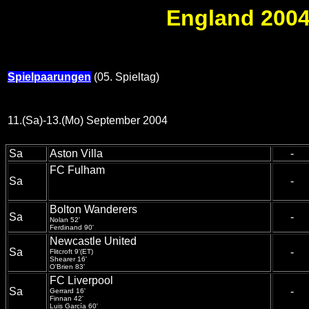
England 2004/
Spielpaarungen
(05. Spieltag)
11.(Sa)-13.(Mo) September 2004
Sa
Aston Villa
-
FC Fulham
Sa
-
Bolton Wanderers
Sa
-
Nolan 52'
Ferdinand 90'
Newcastle United
Sa
-
Flitcroft 9'(ET)
Shearer 16'
O'Brien 83'
FC Liverpool
Sa
-
Gerrard 16'
Finnan 42'
Luis García 60'