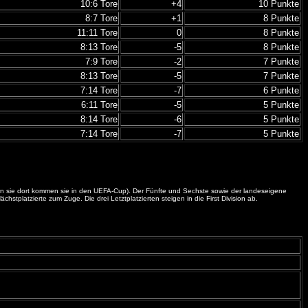
10:6 Tore
+4
10 Punkte
8:7 Tore
+1
8 Punkte
11:11 Tore
0
8 Punkte
8:13 Tore
-5
8 Punkte
7:9 Tore
-2
7 Punkte
8:13 Tore
-5
7 Punkte
7:14 Tore
-7
6 Punkte
6:11 Tore
-5
5 Punkte
8:14 Tore
-6
5 Punkte
7:14 Tore
-7
5 Punkte
itern sie dort kommen sie in den UEFA-Cup). Der Fünfte und Sechste sowie der landeseigene
platzierte zum Zuge. Die drei Letztplatzierten steigen in die First Division ab.