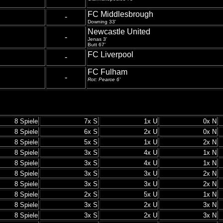
FC Middlesbrough
-
Downing 33'
Newcastle United
-
Jenas 3'
Butt 67'
FC Liverpool
-
FC Fulham
-
Rot: Pearce 6'
8 Spiele
7x S
1x U
0x N
8 Spiele
6x S
2x U
0x N
8 Spiele
5x S
1x U
2x N
8 Spiele
3x S
4x U
1x N
8 Spiele
3x S
4x U
1x N
8 Spiele
3x S
3x U
2x N
8 Spiele
3x S
3x U
2x N
8 Spiele
2x S
5x U
1x N
8 Spiele
3x S
2x U
3x N
8 Spiele
3x S
2x U
3x N