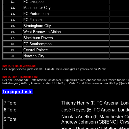
FC Liverpool
11.
Manchester City
12.
FC Portsmouth
13.
FC Fulham
14.
Birmingham City
15.
West Bromwich Albion
16.
Blackburn Rovers
17.
FC Southampton
18.
Crystal Palace
19.
Norwich City
20.
Info zur Punkteverteilung:
Der Sieger eines Spiels erhält 3 Punkte, bei Remis gibt es jeweils einen Punkt.
Info zu den Platzierungen:
Der am Saisonende Erstplatzierte ist Meister. Er qualifiziert sich ebenso wie der Zweite für 
Pokalsieger (FA-Cup) kommen in den UEFA-Cup. Platz 7 und 8 kommen in den UI-Cup (Qualifikatio
Torjäger-Liste
7 Tore
Thierry Henry (F, FC Arsenal Lo
6 Tore
José Reyes (E, FC Arsenal Lond
Nicolas Anelka (F, Manchester Ci
5 Tore
Andrew Johnson (GB[ENG], Cryst
Henrik Pedersen (N, Bolton Wan