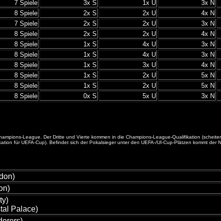
7 Spiele
3x S
1x U
3x N
8 Spiele
2x S
2x U
4x N
7 Spiele
2x S
2x U
3x N
8 Spiele
2x S
2x U
4x N
8 Spiele
1x S
4x U
3x N
8 Spiele
1x S
4x U
3x N
8 Spiele
1x S
3x U
4x N
8 Spiele
1x S
2x U
5x N
8 Spiele
1x S
2x U
5x N
8 Spiele
0x S
5x U
3x N
die Champions-League. Der Dritte und Vierte kommen in die Champions-League-Qualifikation (sche
n für UEFA-Cup). Befindet sich der Pokalsieger unter den UEFA-/UI-Cup-Plätzen kommt der Nächst
ndon)
on)
ty)
al Palace)
derers)