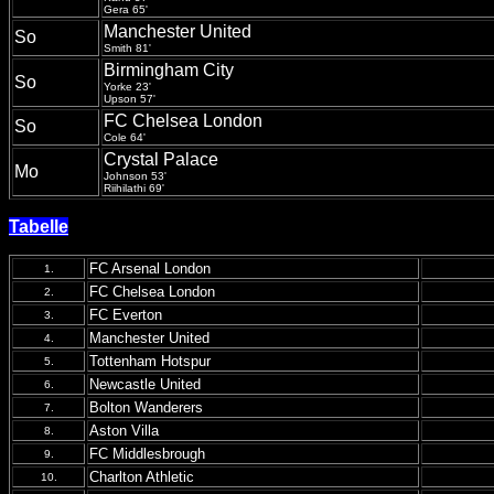
Gera 65'
Manchester United
So
Smith 81'
Birmingham City
So
Yorke 23'
Upson 57'
FC Chelsea London
So
Cole 64'
Crystal Palace
Mo
Johnson 53'
Riihilathi 69'
Tabelle
FC Arsenal London
1.
FC Chelsea London
2.
FC Everton
3.
Manchester United
4.
Tottenham Hotspur
5.
Newcastle United
6.
Bolton Wanderers
7.
Aston Villa
8.
FC Middlesbrough
9.
Charlton Athletic
10.