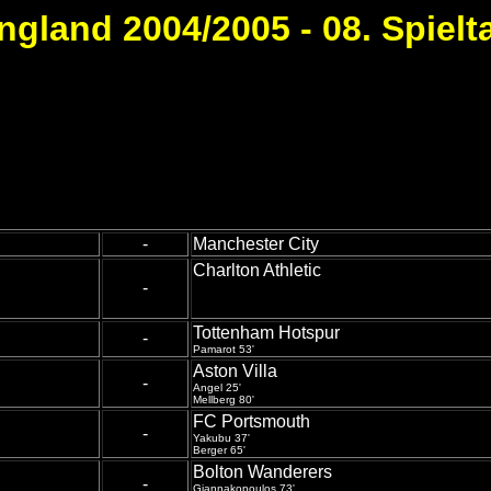
ngland 2004/2005 - 08. Spielt
-
Manchester City
Charlton Athletic
-
Tottenham Hotspur
-
Pamarot 53'
Aston Villa
-
Angel 25'
Mellberg 80'
FC Portsmouth
-
Yakubu 37'
Berger 65'
Bolton Wanderers
-
Giannakopoulos 73'