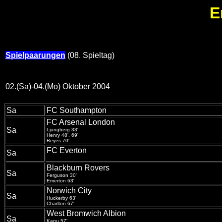
E
Spielpaarungen
(08. Spieltag)
02.(Sa)-04.(Mo) Oktober 2004
Sa
FC Southampton
FC Arsenal London
Sa
Ljungberg 33'
Henry 48', 69'
Reyes 70'
FC Everton
Sa
Blackburn Rovers
Sa
Ferguson 30'
Emerton 63'
Norwich City
Sa
Huckerby 63'
Charlton 67'
West Bromwich Albion
Sa
Kanu 57'