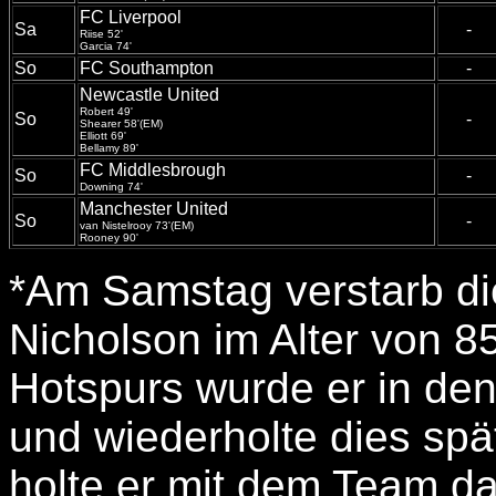
FC Liverpool
Sa
-
Riise 52'
Garcia 74'
So
FC Southampton
-
Newcastle United
Robert 49'
So
-
Shearer 58'(EM)
Elliott 69'
Bellamy 89'
FC Middlesbrough
So
-
Downing 74'
Manchester United
So
-
van Nistelrooy 73'(EM)
Rooney 90'
*Am Samstag verstarb di
Nicholson im Alter von 8
Hotspurs wurde er in den
und wiederholte dies sp
holte er mit dem Team d