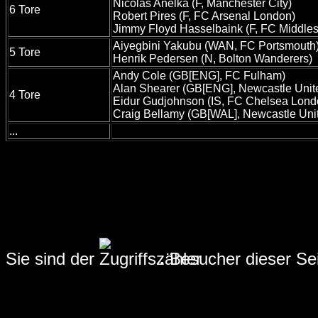
Nicolas Anelka (F, Manchester City)
6 Tore
Robert Pires (F, FC Arsenal London)
Jimmy Floyd Hasselbaink (F, FC Middle
Aiyegbini Yakubu (WAN, FC Portsmouth
5 Tore
Henrik Pedersen (N, Bolton Wanderers)
Andy Cole (GB[ENG], FC Fulham)
Alan Shearer (GB[ENG], Newcastle Unit
4 Tore
Eidur Gudjohnson (IS, FC Chelsea Lond
Craig Bellamy (GB[WAL], Newcastle Uni
...
Sie sind der
.
Besucher dieser Sei