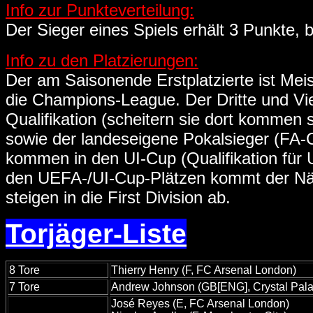
Info zur Punkteverteilung:
Der Sieger eines Spiels erhält 3 Punkte, b
Info zu den Platzierungen:
Der am Saisonende Erstplatzierte ist Meist
die Champions-League. Der Dritte und V
Qualifikation (scheitern sie dort kommen
sowie der landeseigene Pokalsieger (FA
kommen in den UI-Cup (Qualifikation für 
den UEFA-/UI-Cup-Plätzen kommt der Näch
steigen in die First Division ab.
Torjäger-Liste
8 Tore
Thierry Henry (F, FC Arsenal London)
7 Tore
Andrew Johnson (GB[ENG], Crystal Pala
José Reyes (E, FC Arsenal London)