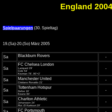
England 2004/
Spielpaarungen
(30. Spieltag)
19.(Sa)-20.(So) März 2005
Blackburn Rovers
Sa
-
FC Chelsea London
Sa
-
Lampard 29'
Cole 54'
Kezman 78', 90'+2'
Manchester United
Sa
-
Cristiano Ronaldo 21'
Tottenham Hotspur
Sa
-
Defoe 16'
Keane 84'
Charlton Athletic
Sa
-
Johansson 24'
Rot: El Karkouri 29'
FC Portsmouth
Sa
-