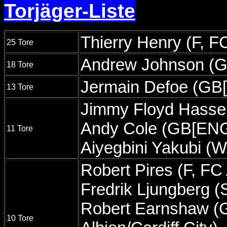
Torjäger-Liste
Thierry Henry (F, F
25 Tore
Andrew Johnson (G
18 Tore
Jermain Defoe (GB[
13 Tore
Jimmy Floyd Hassel
Andy Cole (GB[ENG
11 Tore
Aiyegbini Yakubi (
Robert Pires (F, FC
Fredrik Ljungberg (
Robert Earnshaw (
10 Tore