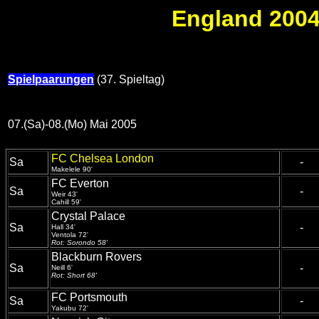
England 2004/
Spielpaarungen
(37. Spieltag)
07.(Sa)-08.(Mo) Mai 2005
FC Chelsea London
Sa
-
Makelele 90'
FC Everton
Sa
-
Weir 43'
Cahill 59'
Crystal Palace
Sa
-
Hall 34'
Ventola 72'
Rot: Sorondo 58'
Blackburn Rovers
Sa
-
Neill 6'
Rot: Short 68'
FC Portsmouth
Sa
-
Yakubu 72'