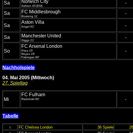
Norwich City
Sa
-
Ashton 45'(EM)
FC Middlesbrough
Sa
-
Boateng 11'
Aston Villa
Sa
-
Angel 62'
Manchester United
Sa
-
Giggs 21'
FC Arsenal London
So
-
Pires 25'
Reyes 29'
Fabregas 90'
Nachholspiele
04. Mai 2005 (Mittwoch)
27. Spieltag
FC Fulham
Mi
-
Radzinski 86'
Tabelle
FC Chelsea London
36 Spiele
2
1.