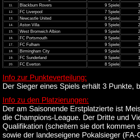
Blackburn Rovers
9 Spiele
11.
FC Liverpool
7 Spiele
12.
Newcastle United
9 Spiele
13.
Aston Villa
9 Spiele
14.
West Bromwich Albion
9 Spiele
15.
FC Portsmouth
9 Spiele
16.
FC Fulham
9 Spiele
17.
Birmingham City
9 Spiele
18.
FC Sunderland
9 Spiele
19.
FC Everton
8 Spiele
20.
Info zur Punkteverteilung:
Der Sieger eines Spiels erhält 3 Punkte, b
Info zu den Platzierungen:
Der am Saisonende Erstplatzierte ist Meist
die Champions-League. Der Dritte und V
Qualifikation (scheitern sie dort kommen
sowie der landeseigene Pokalsieger (FA