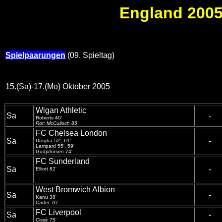
England 2005/
Spielpaarungen
(09. Spieltag)
15.(Sa)-17.(Mo) Oktober 2005
Wigan Athletic
Sa
-
Roberts 40'
Rot: McCulloch 85'
FC Chelsea London
Sa
-
Drogba 52', 61'
Lampard 55', 59'
Gudjohnsen 74'
FC Sunderland
Sa
-
Elliott 82'
West Bromwich Albion
Sa
-
Kanu 38'
Carter 76'
FC Liverpool
Sa
-
Cissé 75'