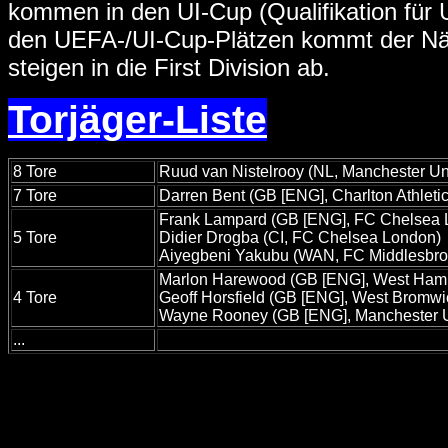
kommen in den UI-Cup (Qualifikation für 
den UEFA-/UI-Cup-Plätzen kommt der Näch
steigen in die First Division ab.
Torjäger-Liste
8 Tore
Ruud van Nistelrooy (NL, Manchester Un
7 Tore
Darren Bent (GB [ENG], Charlton Athletic
Frank Lampard (GB [ENG], FC Chelsea 
5 Tore
Didier Drogba (CI, FC Chelsea London)
Aiyegbeni Yakubu (WAN, FC Middlesbro
Marlon Harewood (GB [ENG], West Ham 
4 Tore
Geoff Horsfield (GB [ENG], West Bromwi
Wayne Rooney (GB [ENG], Manchester U
...