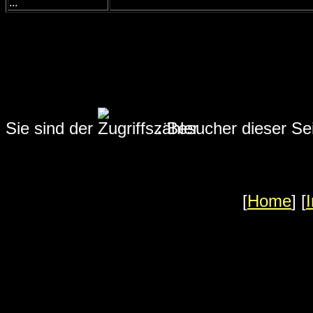
...
Sie sind der
.
Besucher dieser Sei
[
Home
] [