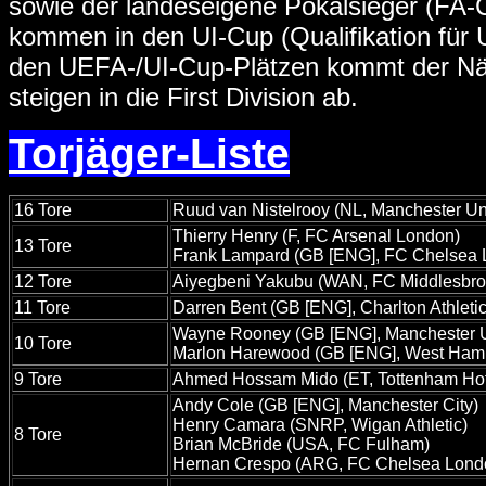
sowie der landeseigene Pokalsieger (FA
kommen in den UI-Cup (Qualifikation für 
den UEFA-/UI-Cup-Plätzen kommt der Näch
steigen in die First Division ab.
Torjäger-Liste
16 Tore
Ruud van Nistelrooy (NL, Manchester Un
Thierry Henry (F, FC Arsenal London)
13 Tore
Frank Lampard (GB [ENG], FC Chelsea 
12 Tore
Aiyegbeni Yakubu (WAN, FC Middlesbro
11 Tore
Darren Bent (GB [ENG], Charlton Athletic
Wayne Rooney (GB [ENG], Manchester U
10 Tore
Marlon Harewood (GB [ENG], West Ham 
9 Tore
Ahmed Hossam Mido (ET, Tottenham Hot
Andy Cole (GB [ENG], Manchester City)
Henry Camara (SNRP, Wigan Athletic)
8 Tore
Brian McBride (USA, FC Fulham)
Hernan Crespo (ARG, FC Chelsea Lond