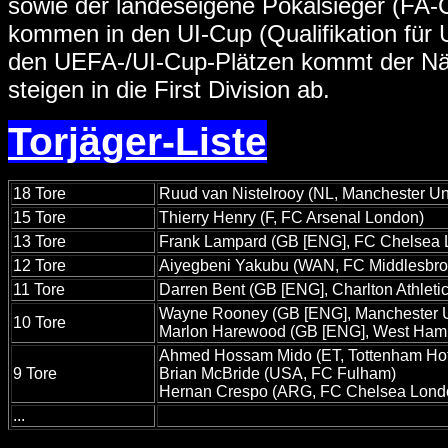
sowie der landeseigene Pokalsieger (FA
kommen in den UI-Cup (Qualifikation für 
den UEFA-/UI-Cup-Plätzen kommt der Näch
steigen in die First Division ab.
Torjäger-Liste
18 Tore
Ruud van Nistelrooy (NL, Manchester Un
15 Tore
Thierry Henry (F, FC Arsenal London)
13 Tore
Frank Lampard (GB [ENG], FC Chelsea 
12 Tore
Aiyegbeni Yakubu (WAN, FC Middlesbro
11 Tore
Darren Bent (GB [ENG], Charlton Athletic
Wayne Rooney (GB [ENG], Manchester U
10 Tore
Marlon Harewood (GB [ENG], West Ham 
Ahmed Hossam Mido (ET, Tottenham Hot
9 Tore
Brian McBride (USA, FC Fulham)
Hernan Crespo (ARG, FC Chelsea Lond
...