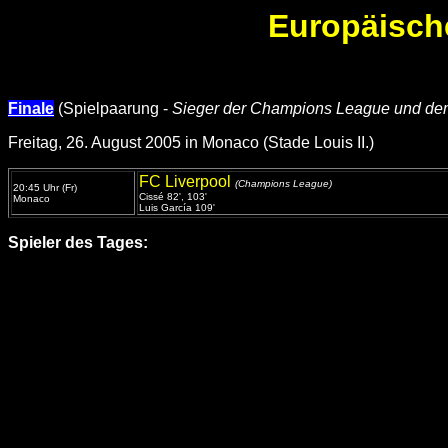
Europäisch
Finale
(Spielpaarung -
Sieger der Champions League und d
Freitag, 26. August 2005 in Monaco (Stade Louis II.)
FC Liverpool
(Champions League)
20:45 Uhr (Fr)
Cissé 82', 103'
Monaco
Luis García 109'
Spieler des Tages: