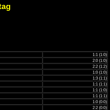
tag
1:1 (1:0)
2:0 (1:0)
2:2 (1:2)
1:0 (1:0)
1:3 (1:1)
1:1 (1:1)
1:1 (1:0)
1:1 (1:1)
1:0 (0:0)
2:2 (0:0)