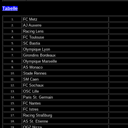
Tabelle
FC Metz
1.
AJ Auxerre
2.
Racing Lens
3.
FC Toulouse
4.
SC Bastia
5.
Olympique Lyon
6.
Girondins Bordeaux
7.
Olympique Marseille
8.
AS Monaco
9.
Stade Rennes
10.
SM Caen
11.
FC Sochaux
12.
OSC Lille
13.
Paris St. Germain
14.
FC Nantes
15.
FC Istres
16.
Racing Straßburg
17.
AS St. Etienne
18.
OGZ Nizza
19.