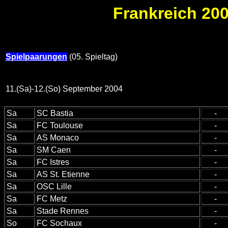
Frankreich 200
Spielpaarungen
(05. Spieltag)
11.(Sa)-12.(So) September 2004
Sa
SC Bastia
-
Sa
FC Toulouse
-
Sa
AS Monaco
-
Sa
SM Caen
-
Sa
FC Istres
-
Sa
AS St. Etienne
-
Sa
OSC Lille
-
Sa
FC Metz
-
Sa
Stade Rennes
-
So
FC Sochaux
-