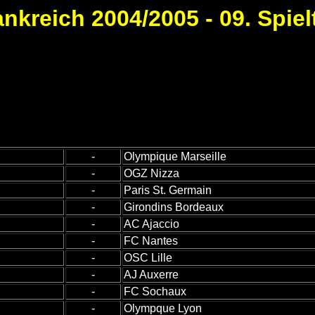
ankreich 2004/2005 - 09. Spiel
-
Olympique Marseille
-
OGZ Nizza
-
Paris St. Germain
-
Girondins Bordeaux
-
AC Ajaccio
-
FC Nantes
-
OSC Lille
-
AJ Auxerre
-
FC Sochaux
-
Olympque Lyon