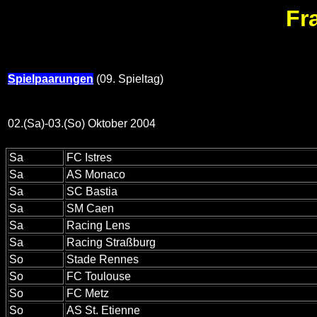
Fr
Spielpaarungen
(09. Spieltag)
02.(Sa)-03.(So) Oktober 2004
Sa
FC Istres
Sa
AS Monaco
Sa
SC Bastia
Sa
SM Caen
Sa
Racing Lens
Sa
Racing Straßburg
So
Stade Rennes
So
FC Toulouse
So
FC Metz
So
AS St. Etienne