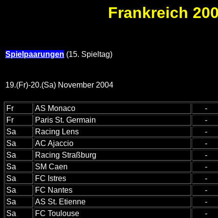
Frankreich 200
Spielpaarungen
(15. Spieltag)
19.(Fr)-20.(Sa) November 2004
Fr
AS Monaco
-
Fr
Paris St. Germain
-
Sa
Racing Lens
-
Sa
AC Ajaccio
-
Sa
Racing Straßburg
-
Sa
SM Caen
-
Sa
FC Istres
-
Sa
FC Nantes
-
Sa
AS St. Etienne
-
Sa
FC Toulouse
-