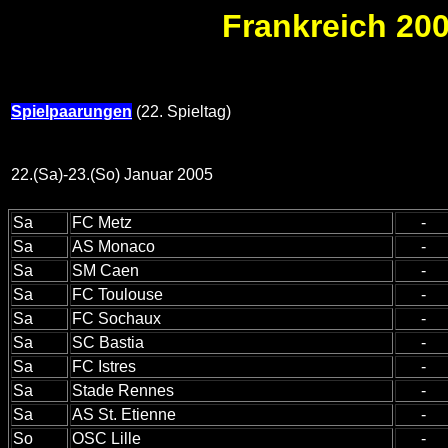
Frankreich 200
Spielpaarungen
(22. Spieltag)
22.(Sa)-23.(So) Januar 2005
Sa
FC Metz
-
Sa
AS Monaco
-
Sa
SM Caen
-
Sa
FC Toulouse
-
Sa
FC Sochaux
-
Sa
SC Bastia
-
Sa
FC Istres
-
Sa
Stade Rennes
-
Sa
AS St. Etienne
-
So
OSC Lille
-