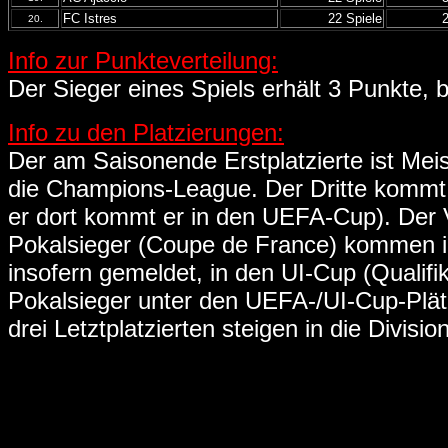
FC Istres
22 Spiele
20.
Info zur Punkteverteilung:
Der Sieger eines Spiels erhält 3 Punkte, b
Info zu den Platzierungen:
Der am Saisonende Erstplatzierte ist Meist
die Champions-League. Der Dritte kommt i
er dort kommt er in den UEFA-Cup). Der V
Pokalsieger (Coupe de France) kommen 
insofern gemeldet, in den UI-Cup (Qualifi
Pokalsieger unter den UEFA-/UI-Cup-Plät
drei Letztplatzierten steigen in die Divisio