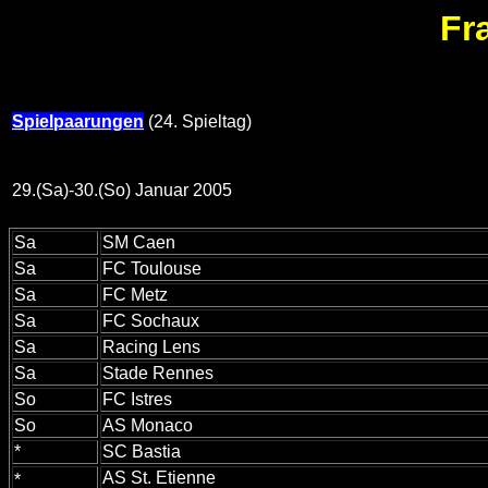
Fr
Spielpaarungen
(24. Spieltag)
29.(Sa)-30.(So) Januar 2005
Sa
SM Caen
Sa
FC Toulouse
Sa
FC Metz
Sa
FC Sochaux
Sa
Racing Lens
Sa
Stade Rennes
So
FC Istres
So
AS Monaco
*
SC Bastia
AS St. Etienne
*