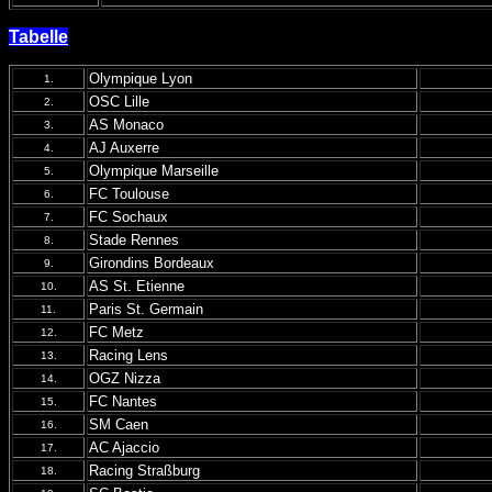
Tabelle
Olympique Lyon
1.
OSC Lille
2.
AS Monaco
3.
AJ Auxerre
4.
Olympique Marseille
5.
FC Toulouse
6.
FC Sochaux
7.
Stade Rennes
8.
Girondins Bordeaux
9.
AS St. Etienne
10.
Paris St. Germain
11.
FC Metz
12.
Racing Lens
13.
OGZ Nizza
14.
FC Nantes
15.
SM Caen
16.
AC Ajaccio
17.
Racing Straßburg
18.