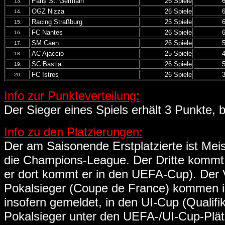
Paris St. Germain
26 Spiele
13.
OGZ Nizza
26 Spiele
14.
Racing Straßburg
25 Spiele
15.
FC Nantes
26 Spiele
16.
SM Caen
26 Spiele
17.
AC Ajaccio
25 Spiele
18.
SC Bastia
26 Spiele
19.
FC Istres
26 Spiele
20.
Info zur Punkteverteilung:
Der Sieger eines Spiels erhält 3 Punkte, b
Info zu den Platzierungen:
Der am Saisonende Erstplatzierte ist Meist
die Champions-League. Der Dritte kommt i
er dort kommt er in den UEFA-Cup). Der V
Pokalsieger (Coupe de France) kommen 
insofern gemeldet, in den UI-Cup (Qualifi
Pokalsieger unter den UEFA-/UI-Cup-Plät