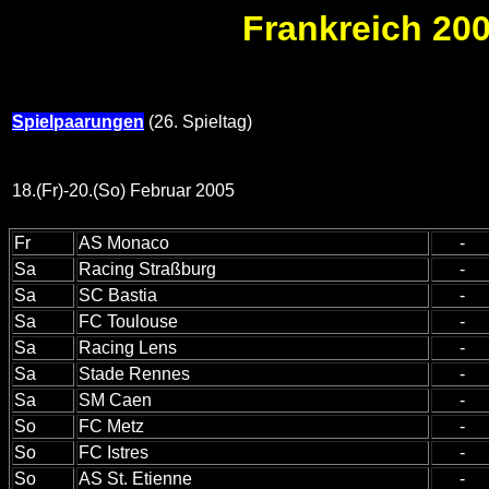
Frankreich 200
Spielpaarungen
(26. Spieltag)
18.(Fr)-20.(So) Februar 2005
Fr
AS Monaco
-
Sa
Racing Straßburg
-
Sa
SC Bastia
-
Sa
FC Toulouse
-
Sa
Racing Lens
-
Sa
Stade Rennes
-
Sa
SM Caen
-
So
FC Metz
-
So
FC Istres
-
So
AS St. Etienne
-