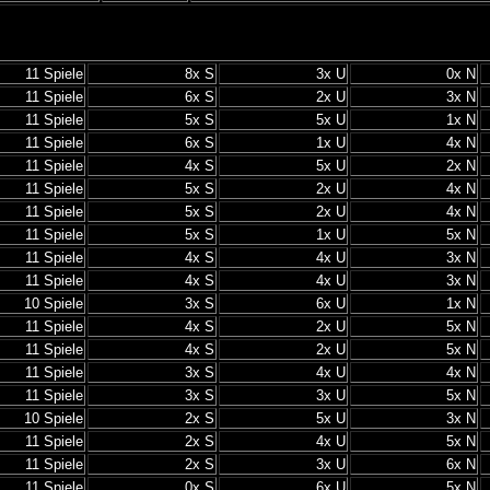
11 Spiele
8x S
3x U
0x N
11 Spiele
6x S
2x U
3x N
11 Spiele
5x S
5x U
1x N
11 Spiele
6x S
1x U
4x N
11 Spiele
4x S
5x U
2x N
11 Spiele
5x S
2x U
4x N
11 Spiele
5x S
2x U
4x N
11 Spiele
5x S
1x U
5x N
11 Spiele
4x S
4x U
3x N
11 Spiele
4x S
4x U
3x N
10 Spiele
3x S
6x U
1x N
11 Spiele
4x S
2x U
5x N
11 Spiele
4x S
2x U
5x N
11 Spiele
3x S
4x U
4x N
11 Spiele
3x S
3x U
5x N
10 Spiele
2x S
5x U
3x N
11 Spiele
2x S
4x U
5x N
11 Spiele
2x S
3x U
6x N
11 Spiele
0x S
6x U
5x N