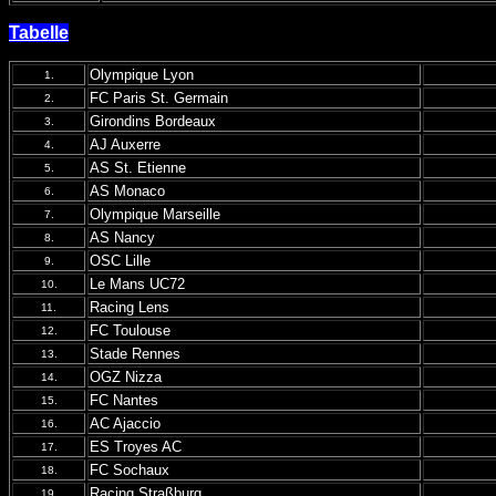
Tabelle
Olympique Lyon
1.
FC Paris St. Germain
2.
Girondins Bordeaux
3.
AJ Auxerre
4.
AS St. Etienne
5.
AS Monaco
6.
Olympique Marseille
7.
AS Nancy
8.
OSC Lille
9.
Le Mans UC72
10.
Racing Lens
11.
FC Toulouse
12.
Stade Rennes
13.
OGZ Nizza
14.
FC Nantes
15.
AC Ajaccio
16.
ES Troyes AC
17.
FC Sochaux
18.
Racing Straßburg
19.