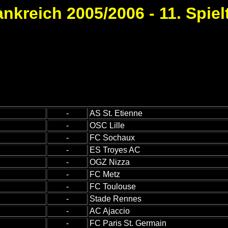
ankreich 2005/2006 - 11. Spiel
-
AS St. Etienne
-
OSC Lille
-
FC Sochaux
-
ES Troyes AC
-
OGZ Nizza
-
FC Metz
-
FC Toulouse
-
Stade Rennes
-
AC Ajaccio
-
FC Paris St. Germain