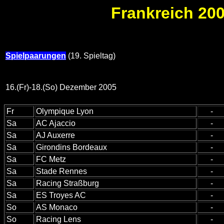
Frankreich 200
Spielpaarungen
(19. Spieltag)
16.(Fr)-18.(So) Dezember 2005
Fr
Olympique Lyon
-
Sa
AC Ajaccio
-
Sa
AJ Auxerre
-
Sa
Girondins Bordeaux
-
Sa
FC Metz
-
Sa
Stade Rennes
-
Sa
Racing Straßburg
-
Sa
ES Troyes AC
-
So
AS Monaco
-
So
Racing Lens
-