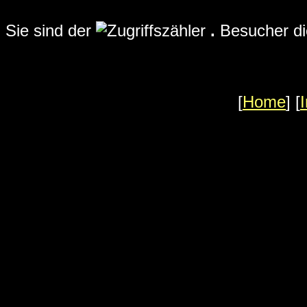
Sie sind der
.
Besucher die
[
Home
] [