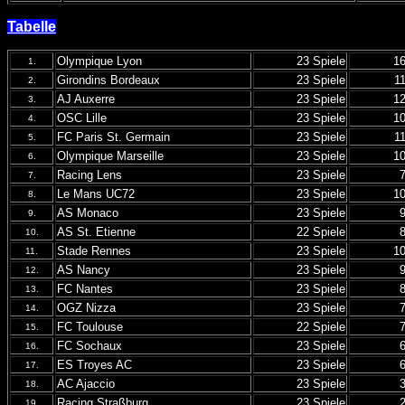
Tabelle
Olympique Lyon
23 Spiele
1
1.
Girondins Bordeaux
23 Spiele
1
2.
AJ Auxerre
23 Spiele
1
3.
OSC Lille
23 Spiele
1
4.
FC Paris St. Germain
23 Spiele
1
5.
Olympique Marseille
23 Spiele
1
6.
Racing Lens
23 Spiele
7.
Le Mans UC72
23 Spiele
1
8.
AS Monaco
23 Spiele
9.
AS St. Etienne
22 Spiele
10.
Stade Rennes
23 Spiele
1
11.
AS Nancy
23 Spiele
12.
FC Nantes
23 Spiele
13.
OGZ Nizza
23 Spiele
14.
FC Toulouse
22 Spiele
15.
FC Sochaux
23 Spiele
16.
ES Troyes AC
23 Spiele
17.
AC Ajaccio
23 Spiele
18.
Racing Straßburg
23 Spiele
19.