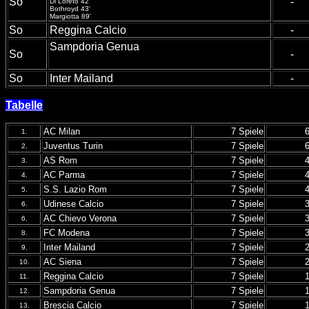
So
-
Di Loreto 42'
Bothroyd 43'
Margiotta 89'
So
Reggina Calcio
-
Sampdoria Genua
So
-
So
Inter Mailand
-
Tabelle
AC Milan
7 Spiele
1.
Juventus Turin
7 Spiele
2.
AS Rom
7 Spiele
3.
AC Parma
7 Spiele
4.
S.S. Lazio Rom
7 Spiele
5.
Udinese Calcio
7 Spiele
6.
AC Chievo Verona
7 Spiele
6.
FC Modena
7 Spiele
8.
Inter Mailand
7 Spiele
9.
AC Siena
7 Spiele
10.
Reggina Calcio
7 Spiele
11.
Sampdoria Genua
7 Spiele
12.
Brescia Calcio
7 Spiele
13.