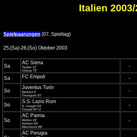
Italien 2003/
Spielpaarungen
(07. Spieltag)
25.(Sa)-26.(So) Oktober 2003
AC Siena
Sa
-
Taddei 12'
Chiesa 76'
FC Empoli
Sa
-
Juventus Turin
So
-
Nedved 6'
Trezeguet 45'
S.S. Lazio Rom
So
-
S. Inzaghi 83'
Corradi 90'+2'
AC Parma
So
-
Morfeo 28'
Adriano 85'
Marchionni 88'
AC Perugia