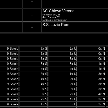
-
AC Chievo Verona
-
Pellissier 28', 48'
Rot: D'Anna 65'
Gelb-Rot: Semiolo 59'
S.S. Lazio Rom
-
9 Spiele
7x S
2x U
0x N
9 Spiele
6x S
3
x U
0
x N
9 Spiele
6x S
3
x U
0
x N
9 Spiele
5x S
3
x U
1
x N
9 Spiele
4x S
4
x U
1
x N
9 Spiele
5x S
1
x U
3
x N
9 Spiele
4x S
2
x U
3
x N
9 Spiele
4x S
2
x U
3
x N
9 Spiele
3x S
3
x U
3
x N
9 Spiele
3x S
2
x U
4
x N
9 Spiele
2x S
4
x U
3
x N
9 Spiele
1x S
6
x U
2
x N