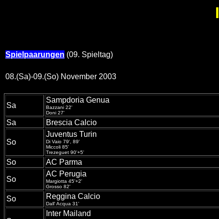
Spielpaarungen
(09. Spieltag)
08.(Sa)-09.(So) November 2003
Sampdoria Genua
Sa
Bazzani 22'
Doni 27'
Sa
Brescia Calcio
Juventus Turin
So
Di Vaio 79', 89'
Miccoli 85'
Trezeguet 90'+5'
So
AC Parma
AC Perugia
So
Margiotta 45'+2'
Grosso 82'
Reggina Calcio
So
Dall' Acqua 31'
Inter Mailand