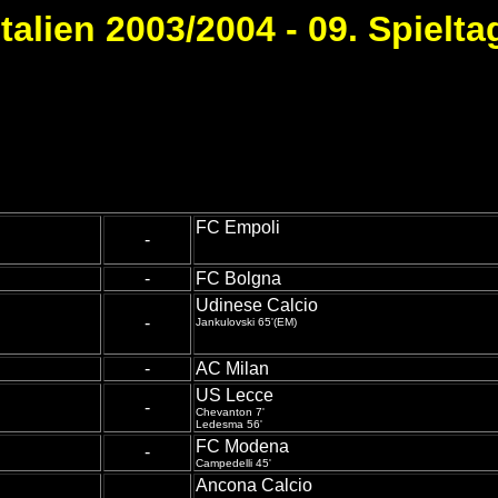
Italien 2003/2004 - 09. Spielta
FC Empoli
-
-
FC Bolgna
Udinese Calcio
-
Jankulovski 65'(EM)
-
AC Milan
US Lecce
-
Chevanton 7'
Ledesma 56'
FC Modena
-
Campedelli 45'
Ancona Calcio