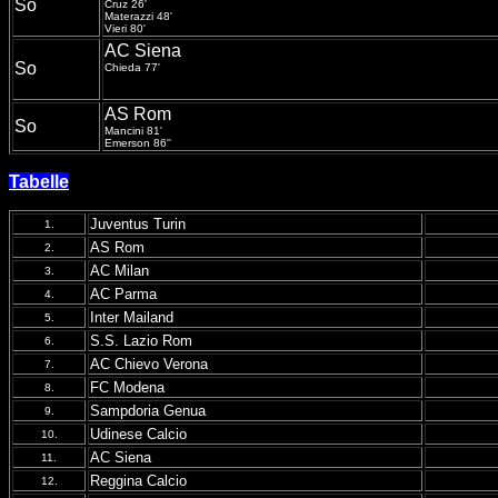
So
Cruz 26'
Materazzi 48'
Vieri 80'
AC Siena
So
Chieda 77'
AS Rom
So
Mancini 81'
Emerson 86''
Tabelle
Juventus Turin
1.
AS Rom
2.
AC Milan
3.
AC Parma
4.
Inter Mailand
5.
S.S. Lazio Rom
6.
AC Chievo Verona
7.
FC Modena
8.
Sampdoria Genua
9.
Udinese Calcio
10.
AC Siena
11.
Reggina Calcio
12.