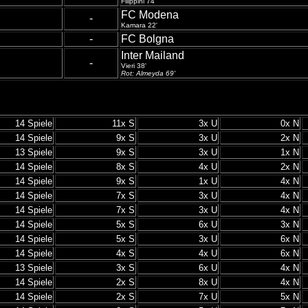
Filippini 74'
FC Modena
-
Kamara 22'
-
FC Bolgna
Inter Mailand
-
Vieri 38'
Rot: Almeyda 69'
14 Spiele
11x S
3x U
0x N
14 Spiele
9x S
3x U
2x N
13 Spiele
9x S
3x U
1x N
14 Spiele
8x S
4x U
2x N
14 Spiele
9x S
1x U
4x N
14 Spiele
7x S
3x U
4x N
14 Spiele
7x S
3x U
4x N
14 Spiele
5x S
6x U
3x N
14 Spiele
5x S
3x U
6x N
14 Spiele
4x S
4x U
6x N
13 Spiele
3x S
6x U
4x N
14 Spiele
2x S
8x U
4x N
14 Spiele
2x S
7x U
5x N