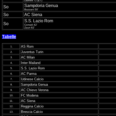
Dainelli 72'(ET)
Sampdoria Genua
So
Bazzani 50'
So
AC Siena
S.S. Lazio Rom
So
Corradi 42'
Zauri 82'
Tabelle
AS Rom
1.
Juventus Turin
2.
AC Milan
3.
Inter Mailand
4.
S.S. Lazio Rom
5.
AC Parma
6.
Udinese Calcio
7.
Sampdoria Genua
8.
AC Chievo Verona
9.
FC Modena
10.
AC Siena
11.
Reggina Calcio
12.
Brescia Calcio
13.