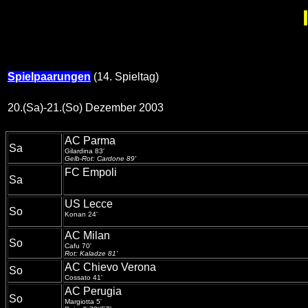
Spielpaarungen
(14. Spieltag)
20.(Sa)-21.(So) Dezember 2003
AC Parma
Sa
Gilardina 83'
Gelb-Rot: Cardone 89'
FC Empoli
Sa
US Lecce
So
Konan 24'
AC Milan
So
Cafu 70'
Rot: Kaladze 81'
AC Chievo Verona
So
Cossato 41'
AC Perugia
So
Margiotta 5'