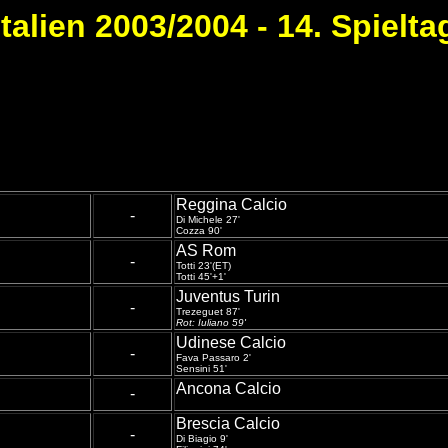
Italien 2003/2004 - 14. Spielta
Reggina Calcio
-
Di Michele 27'
Cozza 90'
AS Rom
-
Totti 23'(ET)
Totti 45'+1'
Juventus Turin
-
Trezeguet 87'
Rot: Iuliano 59'
Udinese Calcio
-
Fava Passaro 2'
Sensini 51'
Ancona Calcio
-
Brescia Calcio
-
Di Biagio 9'