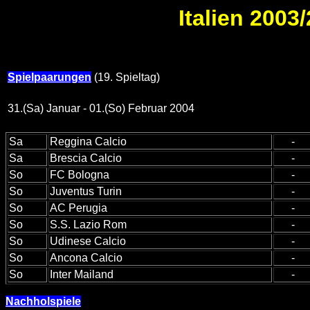
Italien 2003/
Spielpaarungen
(19. Spieltag)
31.(Sa) Januar - 01.(So) Februar 2004
Sa
Reggina Calcio
-
Sa
Brescia Calcio
-
So
FC Bologna
-
So
Juventus Turin
-
So
AC Perugia
-
So
S.S. Lazio Rom
-
So
Udinese Calcio
-
So
Ancona Calcio
-
So
Inter Mailand
-
Nachholspiele