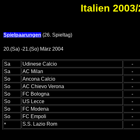
Italien 2003/
Spielpaarungen
(26. Spieltag)
20.(Sa) -21.(So) März 2004
Sa
Udinese Calcio
-
Sa
AC Milan
-
So
Ancona Calcio
-
So
AC Chievo Verona
-
So
FC Bologna
-
So
US Lecce
-
So
FC Modena
-
So
FC Empoli
-
S.S. Lazio Rom
*
-