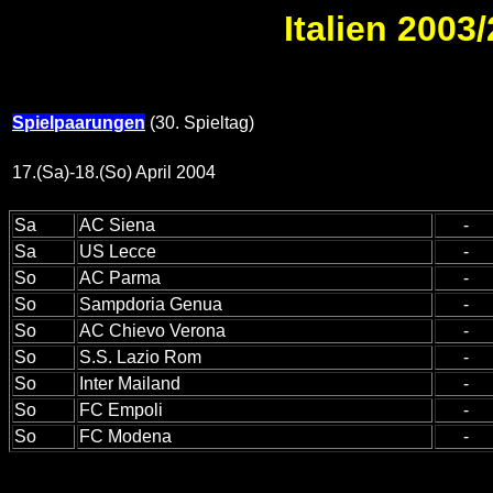
Italien 2003/
Spielpaarungen
(30. Spieltag)
17.(Sa)-18.(So) April 2004
Sa
AC Siena
-
Sa
US Lecce
-
So
AC Parma
-
So
Sampdoria Genua
-
So
AC Chievo Verona
-
So
S.S. Lazio Rom
-
So
Inter Mailand
-
So
FC Empoli
-
So
FC Modena
-